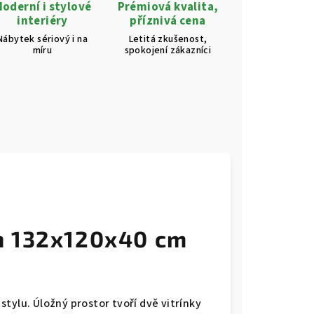
oderní i stylové
Prémiová kvalita,
interiéry
příznivá cena
Nábytek sériový i na
Letitá zkušenost,
míru
spokojení zákazníci
h 132x120x40 cm
tylu. Úložný prostor tvoří dvě vitrínky