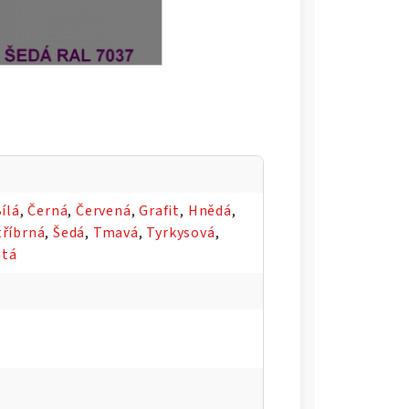
ílá
,
Černá
,
Červená
,
Grafit
,
Hnědá
,
tříbrná
,
Šedá
,
Tmavá
,
Tyrkysová
,
utá