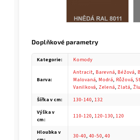
Doplňkové parametry
Kategorie
:
Komody
Antracit
,
Barevná
,
Béžová
,
B
Barva
:
Malovaná
,
Modrá
,
Růžová
,
S
Vanilková
,
Zelená
,
Zlatá
,
Žl
Šířka v cm
:
130-140
,
132
Výška v
110-120
,
120-130
,
120
cm
:
Hloubka v
30-40
,
40-50
,
40
cm
: