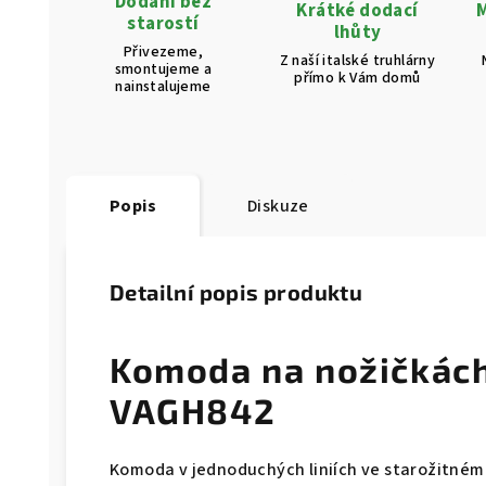
Dodání bez
Krátké dodací
M
starostí
lhůty
Přivezeme,
Z naší italské truhlárny
smontujeme a
přímo k Vám domů
nainstalujeme
Popis
Diskuze
Detailní popis produktu
Komoda na nožičkác
VAGH842
Komoda v jednoduchých liniích ve starožitném s