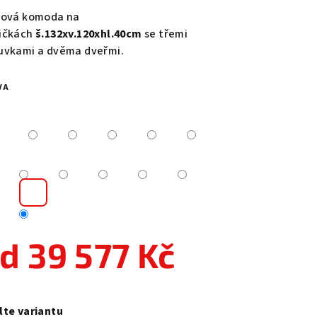
duktu
lová komoda na
ičkách
š.132xv.120xhl.40cm
se třemi
uvkami a dvěma dveřmi.
VA
zdiček.
od
39 577 Kč
ná
a:
lte variantu