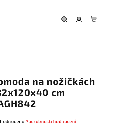
Hledat
Přihlášení
Nákupní
košík
omoda na nožičkách
32x120x40 cm
AGH842
měrné
hodnoceno
Podrobnosti hodnocení
nocení