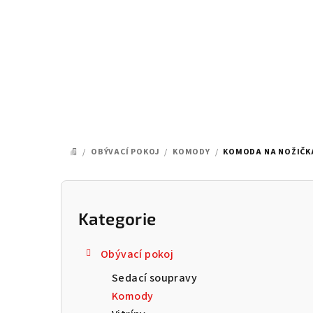
Přejít
na
obsah
/
OBÝVACÍ POKOJ
/
KOMODY
/
KOMODA NA NOŽIČKÁ
DOMŮ
P
o
Kategorie
Přeskočit
kategorie
s
Obývací pokoj
t
Sedací soupravy
r
Komody