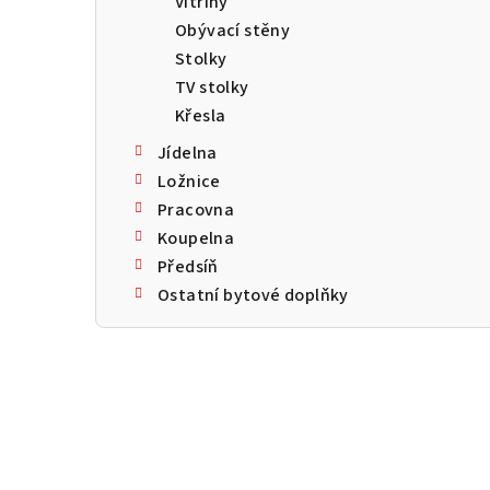
Vitríny
a
Obývací stěny
n
Stolky
TV stolky
n
Křesla
í
Jídelna
p
Ložnice
Pracovna
a
Koupelna
n
Předsíň
Ostatní bytové doplňky
e
l