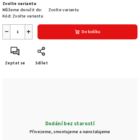
Zvolte variantu
cena:
Můžeme doručit do:
Zvolte variantu
Kód:
Zvolte variantu
−
+
Do košíku
Zeptat se
Sdílet
Dodání bez starostí
Přivezeme, smontujeme a nainstalujeme