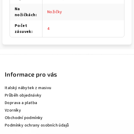
Na
Nožičky
nožičkách
:
Počet
4
zásuvek
:
Z
á
p
Informace pro vás
a
Italský nábytek z masivu
t
Průběh objednávky
í
Doprava a platba
Vzorníky
Obchodní podmínky
Podmínky ochrany osobních údajů