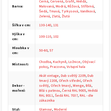
Černá
,
Červená
,
Grafit
,
Hnědá
,
Barva
:
Malovaná
,
Modrá
,
Růžová
,
Stříbrná
,
Šedá
,
Tmavá
,
Tyrkysová
,
Vanilková
,
Zelená
,
Zlatá
,
Žlutá
Šířka v cm
:
130-140
,
131
Výška v
100-110
,
102
cm
:
Hloubka v
50-60
,
57
cm
:
Chodba
,
Kuchyně
,
Ložnice
,
Obývací
Místnost
:
pokoj
,
Pracovna
,
Vstupní hala
Akát vintage
,
Dub světlý 2209
,
Dub
tmavý 2208
,
Ořech střední
,
Ořech
Dekor -
světlý
,
Ořech tmavý
,
Wenge
,
Bílá
,
moření
:
Bílá s patinou
,
Černá RAL 9005
,
Hnědá
RAL 8011
,
Šedá RAL 7037
,
RAL - dle
zákazníka
Styl
:
Glamour
,
Moderní