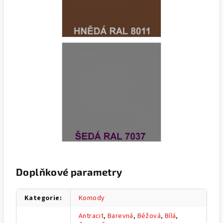
Doplňkové parametry
Kategorie
:
Komody
Antracit
,
Barevná
,
Béžová
,
Bílá
,