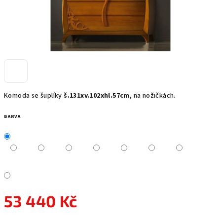
Komoda se šuplíky
š.131xv.102xhl.57cm
, na nožičkách.
BARVA
53 440 Kč
Měrná