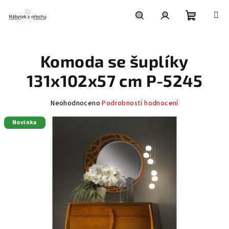
Přejít
na
obsah
Nákupní
Hledat
Přihlášení
Komoda se šuplíky
košík
131x102x57 cm P-5245
Průměrné
Neohodnoceno
Podrobnosti hodnocení
hodnocení
Novinka
produktu
je
0,0
z
5
hvězdiček.