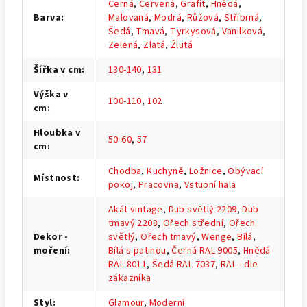
Černá
,
Červená
,
Grafit
,
Hnědá
,
Barva
:
Malovaná
,
Modrá
,
Růžová
,
Stříbrná
,
Šedá
,
Tmavá
,
Tyrkysová
,
Vanilková
,
Zelená
,
Zlatá
,
Žlutá
Šířka v cm
:
130-140
,
131
Výška v
100-110
,
102
cm
:
Hloubka v
50-60
,
57
cm
:
Chodba
,
Kuchyně
,
Ložnice
,
Obývací
Místnost
:
pokoj
,
Pracovna
,
Vstupní hala
Akát vintage
,
Dub světlý 2209
,
Dub
tmavý 2208
,
Ořech střední
,
Ořech
Dekor -
světlý
,
Ořech tmavý
,
Wenge
,
Bílá
,
moření
:
Bílá s patinou
,
Černá RAL 9005
,
Hnědá
RAL 8011
,
Šedá RAL 7037
,
RAL - dle
zákazníka
Styl
:
Glamour
,
Moderní