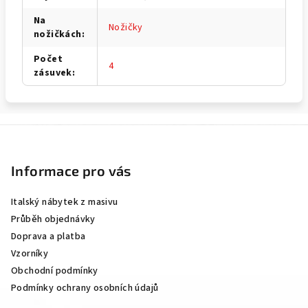
Na
Nožičky
nožičkách
:
Počet
4
zásuvek
:
Z
á
p
Informace pro vás
a
Italský nábytek z masivu
t
Průběh objednávky
í
Doprava a platba
Vzorníky
Obchodní podmínky
Podmínky ochrany osobních údajů