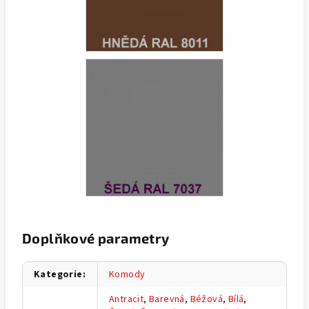
Doplňkové parametry
Kategorie
:
Komody
Antracit
,
Barevná
,
Béžová
,
Bílá
,