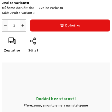
Zvolte variantu
cena:
Můžeme doručit do:
Zvolte variantu
Kód:
Zvolte variantu
−
+
Do košíku
Zeptat se
Sdílet
Dodání bez starostí
Přivezeme, smontujeme a nainstalujeme