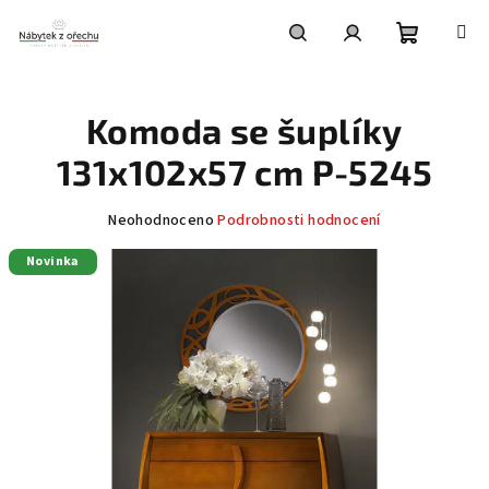
Přejít
na
obsah
Nákupní
Hledat
Přihlášení
Komoda se šuplíky
košík
131x102x57 cm P-5245
Průměrné
Neohodnoceno
Podrobnosti hodnocení
hodnocení
Novinka
produktu
je
0,0
z
5
hvězdiček.