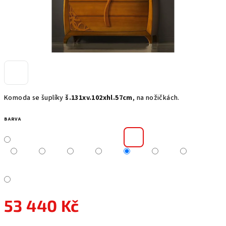
Komoda se šuplíky
š.131xv.102xhl.57cm
, na nožičkách.
BARVA
53 440 Kč
Měrná