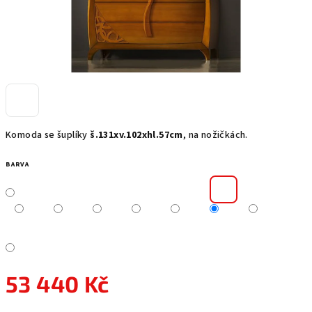
Komoda se šuplíky
š.131xv.102xhl.57cm
, na nožičkách.
BARVA
53 440 Kč
Měrná