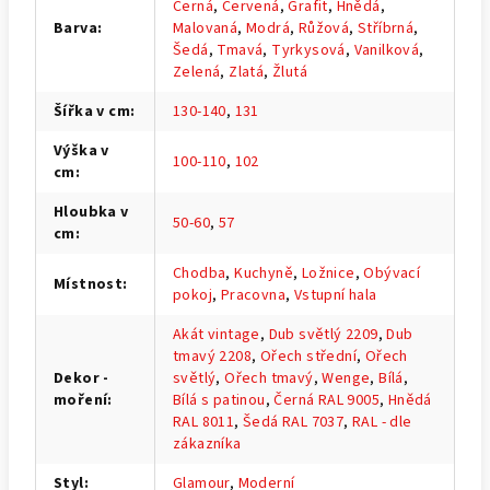
Černá
,
Červená
,
Grafit
,
Hnědá
,
Barva
:
Malovaná
,
Modrá
,
Růžová
,
Stříbrná
,
Šedá
,
Tmavá
,
Tyrkysová
,
Vanilková
,
Zelená
,
Zlatá
,
Žlutá
Šířka v cm
:
130-140
,
131
Výška v
100-110
,
102
cm
:
Hloubka v
50-60
,
57
cm
:
Chodba
,
Kuchyně
,
Ložnice
,
Obývací
Místnost
:
pokoj
,
Pracovna
,
Vstupní hala
Akát vintage
,
Dub světlý 2209
,
Dub
tmavý 2208
,
Ořech střední
,
Ořech
Dekor -
světlý
,
Ořech tmavý
,
Wenge
,
Bílá
,
moření
:
Bílá s patinou
,
Černá RAL 9005
,
Hnědá
RAL 8011
,
Šedá RAL 7037
,
RAL - dle
zákazníka
Styl
:
Glamour
,
Moderní