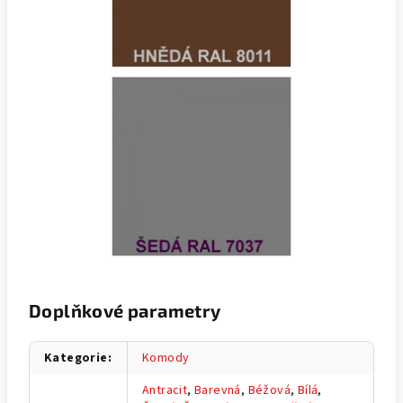
Doplňkové parametry
Kategorie
:
Komody
Antracit
,
Barevná
,
Béžová
,
Bílá
,