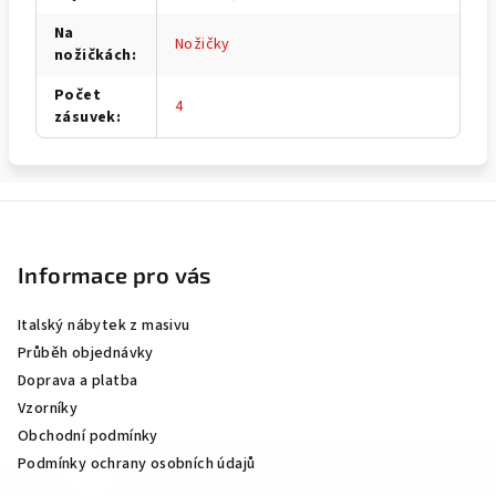
Na
Nožičky
nožičkách
:
Počet
4
zásuvek
:
Z
á
p
Informace pro vás
a
Italský nábytek z masivu
t
Průběh objednávky
í
Doprava a platba
Vzorníky
Obchodní podmínky
Podmínky ochrany osobních údajů