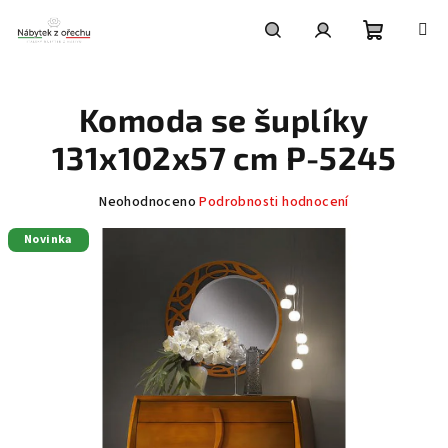
Přejít
na
obsah
Nákupní
Hledat
Přihlášení
Komoda se šuplíky
košík
131x102x57 cm P-5245
Průměrné
Neohodnoceno
Podrobnosti hodnocení
hodnocení
Novinka
produktu
je
0,0
z
5
hvězdiček.