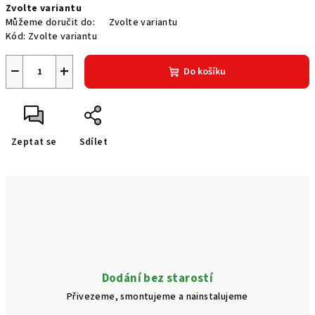
Zvolte variantu
cena:
Můžeme doručit do:
Zvolte variantu
Kód:
Zvolte variantu
−
+
Do košíku
Zeptat se
Sdílet
Dodání bez starostí
Přivezeme, smontujeme a nainstalujeme