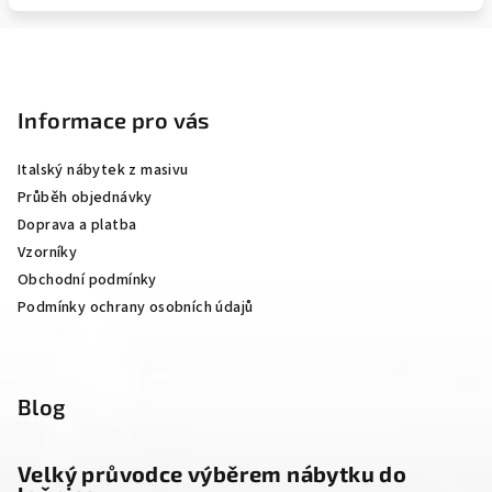
Z
á
p
Informace pro vás
a
Italský nábytek z masivu
t
Průběh objednávky
í
Doprava a platba
Vzorníky
Obchodní podmínky
Podmínky ochrany osobních údajů
Blog
Velký průvodce výběrem nábytku do