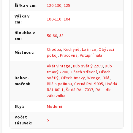
Šířka v cm
:
120-130
,
125
Výška v
100-110
,
104
cm
:
Hloubka v
50-60
,
53
cm
:
Chodba
,
Kuchyně
,
Ložnice
,
Obývací
Místnost
:
pokoj
,
Pracovna
,
Vstupní hala
Akát vintage
,
Dub světlý 2209
,
Dub
tmavý 2208
,
Ořech střední
,
Ořech
Dekor -
světlý
,
Ořech tmavý
,
Wenge
,
Bílá
,
moření
:
Bílá s patinou
,
Černá RAL 9005
,
Hnědá
RAL 8011
,
Šedá RAL 7037
,
RAL - dle
zákazníka
Styl
:
Moderní
Počet
5
zásuvek
: