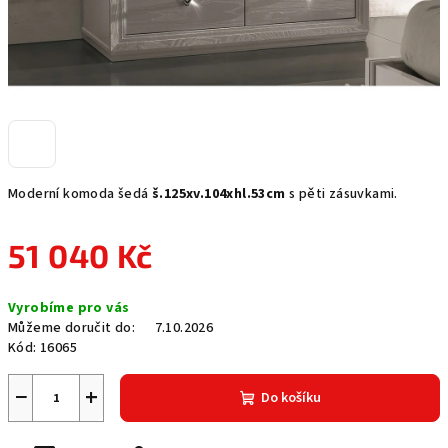
Moderní komoda šedá
š.125xv.104xhl.53cm
s pěti zásuvkami.
51 040 Kč
Měrná
Vyrobíme pro vás
cena:
Můžeme doručit do:
7.10.2026
Kód:
16065
−
+
Do košíku