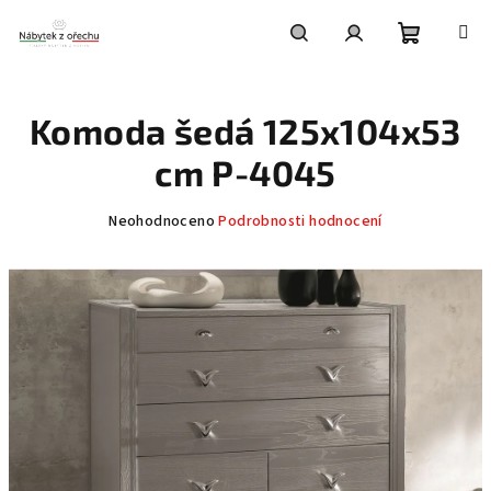
Přejít
na
obsah
Nákupní
Hledat
Přihlášení
Komoda šedá 125x104x53
košík
cm P-4045
Průměrné
Neohodnoceno
Podrobnosti hodnocení
hodnocení
produktu
je
0,0
z
5
hvězdiček.