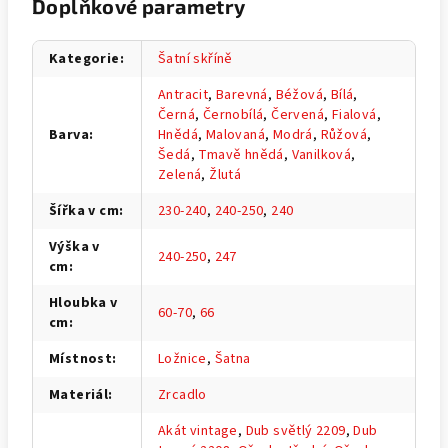
Doplňkové parametry
Kategorie
:
Šatní skříně
Antracit
,
Barevná
,
Béžová
,
Bílá
,
Černá
,
Černobílá
,
Červená
,
Fialová
,
Barva
:
Hnědá
,
Malovaná
,
Modrá
,
Růžová
,
Šedá
,
Tmavě hnědá
,
Vanilková
,
Zelená
,
Žlutá
Šířka v cm
:
230-240
,
240-250
,
240
Výška v
240-250
,
247
cm
:
Hloubka v
60-70
,
66
cm
:
Místnost
:
Ložnice
,
Šatna
Materiál
:
Zrcadlo
Akát vintage
,
Dub světlý 2209
,
Dub