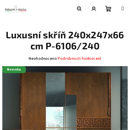
Přejít
na
obsah
Nákupní
Hledat
Přihlášení
Luxusní skříň 240x247x66
košík
cm P-6106/240
Průměrné
Neohodnoceno
Podrobnosti hodnocení
hodnocení
Novinka
produktu
je
0,0
z
5
hvězdiček.