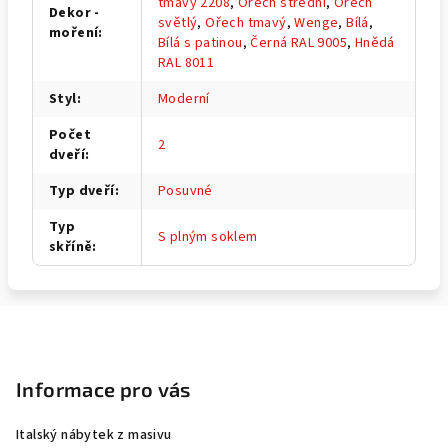
tmavý 2208
,
Ořech střední
,
Ořech
Dekor -
světlý
,
Ořech tmavý
,
Wenge
,
Bílá
,
moření
:
Bílá s patinou
,
Černá RAL 9005
,
Hnědá
RAL 8011
Styl
:
Moderní
Počet
2
dveří
:
Typ dveří
:
Posuvné
Typ
S plným soklem
skříně
:
Z
á
p
Informace pro vás
a
Italský nábytek z masivu
t