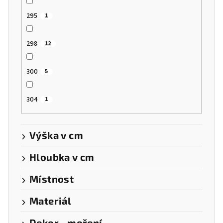
295
1
298
12
300
5
304
1
Výška v cm
Hloubka v cm
Místnost
Materiál
Dekor - moření