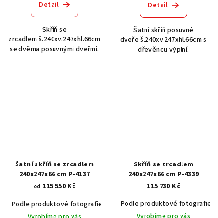
Detail
Detail
Skříň se
Šatní skříň posuvné
zrcadlem š.240xv.247xhl.66cm
dveře š.240xv.247xhl.66cm s
se dvěma posuvnými dveřmi.
dřevěnou výplní.
Šatní skříň se zrcadlem
Skříň se zrcadlem
240x247x66 cm P-4137
240x247x66 cm P-4339
115 550 Kč
115 730 Kč
od
Podle produktové fotografie
Podle produktové fotografie
Bílá
Bílá s patinou BT9001-A6
Č
Vyrobíme pro vás
Vyrobíme pro vás