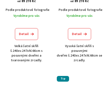
89 270 Kč
89 270 Kč
od
od
Podle produktové fotografie
Akát vintage BT1551
Podle produktové fotografie
Dub světlý
Vyrobíme pro vás
Vyrobíme pro vás
Detail
Detail
Velká šatní skříň
Vysoká šatní skříň s
š.240xv.247xhl.66cm s
posuvnými
posuvnými dveřmi a
dveřmi š.240xv.247xhl.66cm se
tvarovanými zrcadly.
zrcadly.
Tip