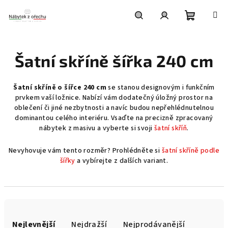
Přejít
na
obsah
Nákupní
Hledat
Přihlášení
Šatní skříně šířka 240 cm
košík
Šatní skříně o šířce 240 cm
se stanou designovým i funkčním
prvkem vaší ložnice. Nabízí vám dodatečný úložný prostor na
oblečení či jiné nezbytnosti a navíc budou nepřehlédnutelnou
dominantou celého interiéru. Vsaďte na precizně zpracovaný
nábytek z masivu a vyberte si svoji
šatní skříň
.
Nevyhovuje vám tento rozměr? Prohlédněte si
šatní skříně podle
šířky
a vybírejte z dalších variant.
Ř
a
Nejlevnější
Nejdražší
Nejprodávanější