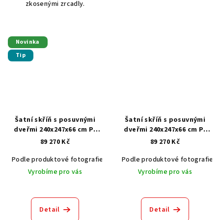
zkosenými zrcadly.
Novinka
Tip
Šatní skříň s posuvnými
Šatní skříň s posuvnými
dveřmi 240x247x66 cm P-
dveřmi 240x247x66 cm P-
7246
7250
89 270 Kč
89 270 Kč
Podle produktové fotografie
Akát vintage BT1551
Podle produktové fotografie
Dub světlý
Vyrobíme pro vás
Vyrobíme pro vás
Detail
Detail