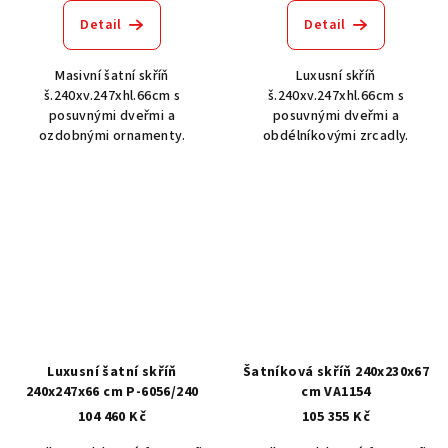
Detail
Detail
Masivní šatní skříň
Luxusní skříň
š.240xv.247xhl.66cm s
š.240xv.247xhl.66cm s
posuvnými dveřmi a
posuvnými dveřmi a
ozdobnými ornamenty.
obdélníkovými zrcadly.
Luxusní šatní skříň
Šatníková skříň 240x230x67
240x247x66 cm P-6056/240
cm VA1154
104 460 Kč
105 355 Kč