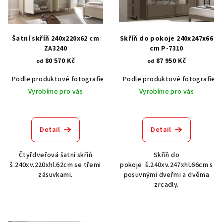
s
p
r
Šatní skříň 240x220x62 cm
Skříň do pokoje 240x247x66
o
ZA3240
cm P-7310
80 570 Kč
87 950 Kč
d
od
od
u
Podle produktové fotografie
Bílá
Podle produktové fotografie
Bílá s patinou BT9001-A6
Č
k
Vyrobíme pro vás
Vyrobíme pro vás
t
ů
Detail
Detail
Čtyřdveřová šatní skříň
Skříň do
š.240xv.220xhl.62cm se třemi
pokoje š.240xv.247xhl.66cm s
zásuvkami.
posuvnými dveřmi a dvěma
zrcadly.