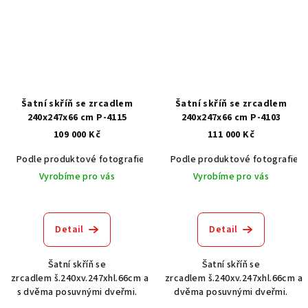
Šatní skříň se zrcadlem
Šatní skříň se zrcadlem
240x247x66 cm P-4115
240x247x66 cm P-4103
109 000 Kč
111 000 Kč
Podle produktové fotografie
Akát vintage BT1551
Podle produktové fotografie
Dub světlý
Vyrobíme pro vás
Vyrobíme pro vás
Detail
Detail
Šatní skříň se
Šatní skříň se
zrcadlem š.240xv.247xhl.66cm a
zrcadlem š.240xv.247xhl.66cm a
s dvěma posuvnými dveřmi.
dvěma posuvnými dveřmi.