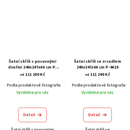
Šatní skříň s posuvnými
Šatní skříň se zrcadlem
dveřmi 240x247x66 cm P-
240x247x66 cm P-4619
4135
111 200 Kč
111 240 Kč
od
od
Podle produktové fotografie
Bílá
Podle produktové fotografie
Bílá s patinou BT9001-A6
Č
Vyrobíme pro vás
Vyrobíme pro vás
Detail
Detail
Šatní skříň s posuvnými
Šatní skříň se