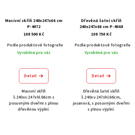
Masivní skříň 240x247x66 cm
Dřevěná šatní skříň
P-4072
240x247x66 cm P-4068
108 500 Kč
108 750 Kč
Podle produktové fotografie
Akát vintage BT1551
Podle produktové fotografie
Dub světlý
Vyrobíme pro vás
Vyrobíme pro vás
Detail
Detail
Masivní skříň
Dřevěná šatní skříň
š.240xv.247xhl.66cm s
š.240xv.247xhl.66cm,
posuvnými dveřmi s plnou
jasanová, s posuvnými dveřmi
dřevěnou výplní.
s plnou výplní.