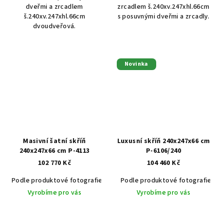
dveřmi a zrcadlem
zrcadlem š.240xv.247xhl.66cm
š.240xv.247xhl.66cm
s posuvnými dveřmi a zrcadly.
dvoudveřová.
Novinka
Masivní šatní skříň
Luxusní skříň 240x247x66 cm
240x247x66 cm P-4113
P-6106/240
102 770 Kč
104 460 Kč
Podle produktové fotografie
Akát vintage BT1551
Podle produktové fotografie
Dub světlý
Vyrobíme pro vás
Vyrobíme pro vás