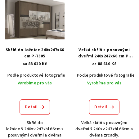
Skříň do ložnice 240x247x66
Velká skříň s posuvnými
cm P-7305
dveřmi 240x247x66 cm P-
7299
88 610 Kč
88 610 Kč
od
od
Podle produktové fotografie
Akát vintage BT1551
Podle produktové fotografie
Dub světlý
Vyrobíme pro vás
Vyrobíme pro vás
Detail
Detail
Skříň do
Velká skříň s posuvnými
ložnice š.240xv.247xhl.66cm s
dveřmi š.240xv.247xhl.66cm a
posuvnými dveřmi a dvěma
dvěma zrcadly.