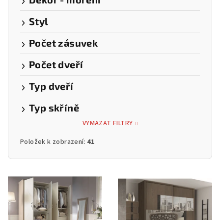
Styl
Počet zásuvek
Počet dveří
Typ dveří
Typ skříně
VYMAZAT FILTRY
Položek k zobrazení:
41
V
ý
p
i