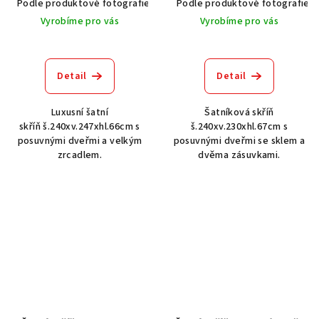
Podle produktové fotografie
Akát vintage BT1551
Podle produktové fotografie
Dub světlý
Vyrobíme pro vás
Vyrobíme pro vás
Detail
Detail
Luxusní šatní
Šatníková skříň
skříň š.240xv.247xhl.66cm s
š.240xv.230xhl.67cm s
posuvnými dveřmi a velkým
posuvnými dveřmi se sklem a
zrcadlem.
dvěma zásuvkami.