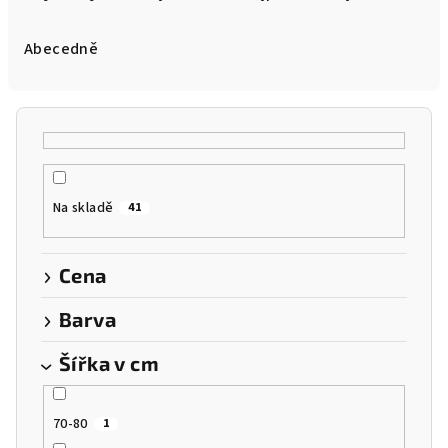
z
e
Abecedně
n
í
p
r
o
Na skladě
41
d
u
k
Cena
t
Barva
ů
Šířka v cm
70-80
1