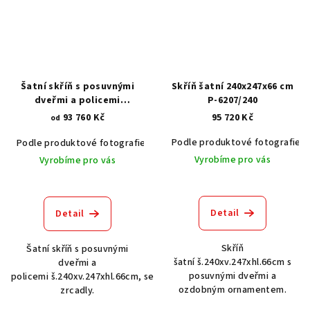
Šatní skříň s posuvnými
Skříň šatní 240x247x66 cm
dveřmi a policemi
P-6207/240
240x247x66 cm P-7281
93 760 Kč
95 720 Kč
od
Podle produktové fotografie
Podle produktové fotografie
Akát vintage BT1551
Dub světlý
Vyrobíme pro vás
Vyrobíme pro vás
Detail
Detail
Skříň
Šatní skříň s posuvnými
šatní š.240xv.247xhl.66cm s
dveřmi a
posuvnými dveřmi a
policemi š.240xv.247xhl.66cm, se
ozdobným ornamentem.
zrcadly.