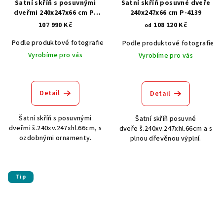
Šatní skříň s posuvnými
Šatní skříň posuvné dveře
dveřmi 240x247x66 cm P-
240x247x66 cm P-4139
4332
107 990 Kč
108 120 Kč
od
Podle produktové fotografie
Akát vintage BT1551
Dub světlý
Podle produktové fotografie
Vyrobíme pro vás
Vyrobíme pro vás
Detail
Detail
Šatní skříň s posuvnými
Šatní skříň posuvné
dveřmi š.240xv.247xhl.66cm, s
dveře š.240xv.247xhl.66cm a s
ozdobnými ornamenty.
plnou dřevěnou výplní.
Tip