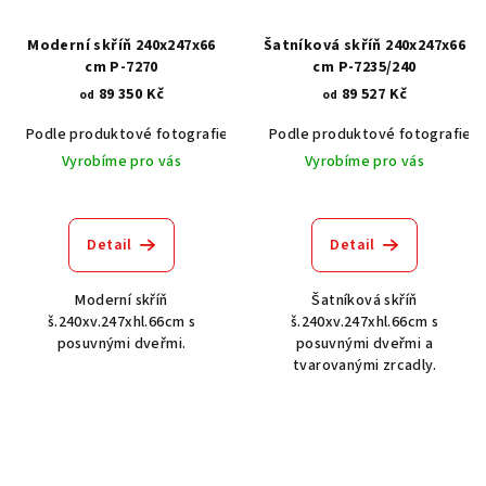
Moderní skříň 240x247x66
Šatníková skříň 240x247x66
cm P-7270
cm P-7235/240
89 350 Kč
89 527 Kč
od
od
Podle produktové fotografie
Akát vintage BT1551
Podle produktové fotografie
Dub světlý
Vyrobíme pro vás
Vyrobíme pro vás
Detail
Detail
Moderní skříň
Šatníková skříň
š.240xv.247xhl.66cm s
š.240xv.247xhl.66cm s
posuvnými dveřmi.
posuvnými dveřmi a
tvarovanými zrcadly.