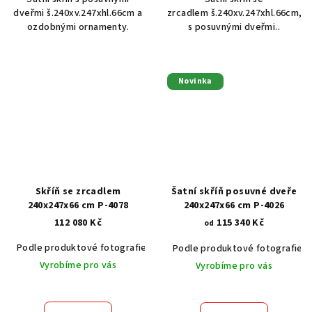
dveřmi š.240xv.247xhl.66cm a
zrcadlem š.240xv.247xhl.66cm,
ozdobnými ornamenty.
s posuvnými dveřmi..
Novinka
Skříň se zrcadlem
Šatní skříň posuvné dveře
240x247x66 cm P-4078
240x247x66 cm P-4026
112 080 Kč
115 340 Kč
od
Podle produktové fotografie
Akát vintage BT1551
Dub světlý
Podle produktové fotografie
Vyrobíme pro vás
Vyrobíme pro vás