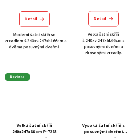
Detail
Detail
Velká šatní skříň
Moderní šatní skříň se
š.240xv.247xhl.66cm s
zrcadlem š.240xv.247xhl.66cm a
posuvnými dveřmi a
dvěma posuvnými dveřmi.
zkosenými zrcadly.
Novinka
Velká šatní skříň
Vysoká šatní skříň s
240x247x66 cm P-7263
posuvnými dveřmi
240x247x66 cm P-7283