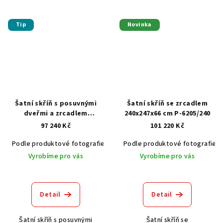
Tip
Novinka
Šatní skříň s posuvnými
Šatní skříň se zrcadlem
dveřmi a zrcadlem
240x247x66 cm P-6205/240
240x247x66 cm P-4066
97 240 Kč
101 220 Kč
Podle produktové fotografie
Akát vintage BT1551
Podle produktové fotografie
Dub světlý
Vyrobíme pro vás
Vyrobíme pro vás
Detail
Detail
Šatní skříň s posuvnými
Šatní skříň se