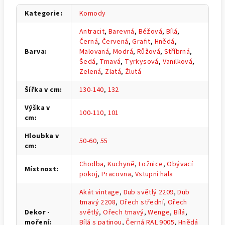
Kategorie
:
Komody
Antracit
,
Barevná
,
Béžová
,
Bílá
,
Černá
,
Červená
,
Grafit
,
Hnědá
,
Barva
:
Malovaná
,
Modrá
,
Růžová
,
Stříbrná
,
Šedá
,
Tmavá
,
Tyrkysová
,
Vanilková
,
Zelená
,
Zlatá
,
Žlutá
Šířka v cm
:
130-140
,
132
Výška v
100-110
,
101
cm
:
Hloubka v
50-60
,
55
cm
:
Chodba
,
Kuchyně
,
Ložnice
,
Obývací
Místnost
:
pokoj
,
Pracovna
,
Vstupní hala
Akát vintage
,
Dub světlý 2209
,
Dub
tmavý 2208
,
Ořech střední
,
Ořech
Dekor -
světlý
,
Ořech tmavý
,
Wenge
,
Bílá
,
moření
:
Bílá s patinou
,
Černá RAL 9005
,
Hnědá