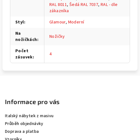
RAL 8011
,
Šedá RAL 7037
,
RAL - dle
zákazníka
Styl
:
Glamour
,
Moderní
Na
Nožičky
nožičkách
:
Počet
4
zásuvek
:
Z
á
p
Informace pro vás
a
Italský nábytek z masivu
t
Průběh objednávky
í
Doprava a platba
Vzorníky