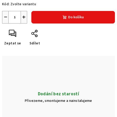
Kód:
Zvolte variantu
−
+
Do košíku
Zeptat se
Sdílet
Dodání bez starostí
Přivezeme, smontujeme a nainstalujeme