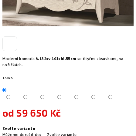
Moderní komoda
š.132xv.101xhl.55cm
se čtyřmi zásuvkami, na
nožičkách.
BARVA
od
59 650 Kč
Měrná
Zvolte variantu
cena:
Můžeme doručit do:
Zvolte variantu