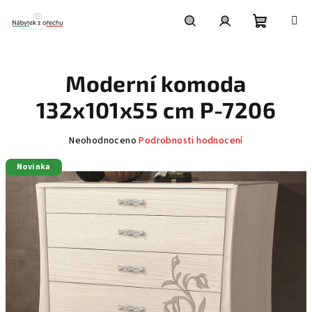
Přejít
na
obsah
Nákupní
Hledat
Přihlášení
Moderní komoda
košík
132x101x55 cm P-7206
Průměrné
Neohodnoceno
Podrobnosti hodnocení
hodnocení
Novinka
produktu
je
0,0
z
5
hvězdiček.