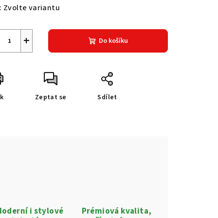
:
Zvolte variantu
+
Do košíku
sk
Zeptat se
Sdílet
oderní i stylové
Prémiová kvalita,