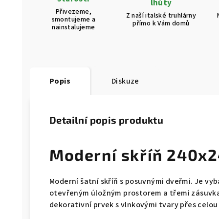
lhůty
Přivezeme,
Z naší italské truhlárny
smontujeme a
přímo k Vám domů
nainstalujeme
Popis
Diskuze
Detailní popis produktu
Moderní skříň 240x
Moderní šatní skříň s posuvnými dveřmi. Je vy
otevřeným úložným prostorem a třemi zásuvka
dekorativní prvek s vlnkovými tvary přes celou š