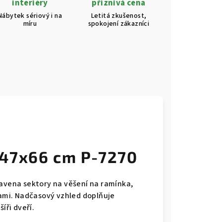
interiéry
příznivá cena
Nábytek sériový i na
Letitá zkušenost,
míru
spokojení zákazníci
247x66 cm P-7270
bavena sektory na věšení na ramínka,
mi. Nadčasový vzhled doplňuje
íři dveří.