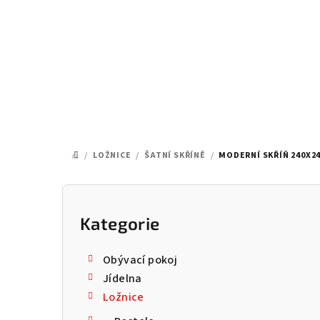
Přejít
na
obsah
/
LOŽNICE
/
ŠATNÍ SKŘÍNĚ
/
MODERNÍ SKŘÍŇ 240X24
DOMŮ
P
o
Kategorie
Přeskočit
kategorie
s
Obývací pokoj
t
Jídelna
Ložnice
r