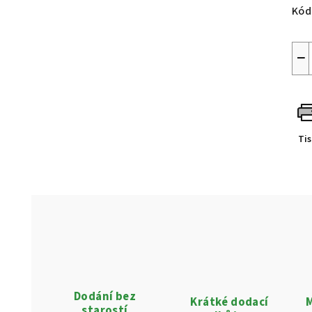
Kód
−
Ti
Dodání bez
Krátké dodací
M
starostí