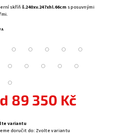
duktu
erní skříň
š.240xv.247xhl.66cm
s posuvnými
řmi.
VA
zdiček.
od
89 350 Kč
ná
a:
lte variantu
eme doručit do:
Zvolte variantu