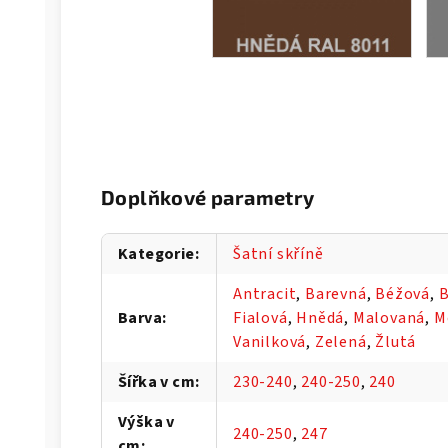
Doplňkové parametry
Kategorie
:
Šatní skříně
Antracit
,
Barevná
,
Béžová
,
B
Barva
:
Fialová
,
Hnědá
,
Malovaná
,
M
Vanilková
,
Zelená
,
Žlutá
Šířka v cm
:
230-240
,
240-250
,
240
Výška v
240-250
,
247
cm
: