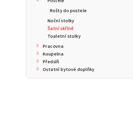
Postele
a
Rošty do postele
n
Noční stolky
n
Šatní skříně
Toaletní stolky
í
Pracovna
p
Koupelna
a
Předsíň
Ostatní bytové doplňky
n
e
l