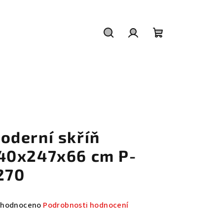
Hledat
Přihlášení
Nákupní
košík
oderní skříň
40x247x66 cm P-
270
měrné
hodnoceno
Podrobnosti hodnocení
nocení