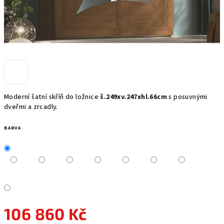
Moderní šatní skříň do ložnice
š.249xv.247xhl.66cm
s posuvnými
dveřmi a zrcadly.
BARVA
106 860 Kč