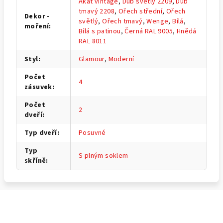
Akát vintage
,
Dub světlý 2209
,
Dub
tmavý 2208
,
Ořech střední
,
Ořech
Dekor -
světlý
,
Ořech tmavý
,
Wenge
,
Bílá
,
moření
:
Bílá s patinou
,
Černá RAL 9005
,
Hnědá
RAL 8011
Styl
:
Glamour
,
Moderní
Počet
4
zásuvek
:
Počet
2
dveří
:
Typ dveří
:
Posuvné
Typ
S plným soklem
skříně
:
Z
á