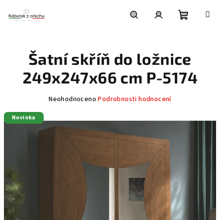
Přejít
na
obsah
Nákupní
Hledat
Přihlášení
Šatní skříň do ložnice
košík
249x247x66 cm P-5174
Průměrné
Neohodnoceno
Podrobnosti hodnocení
hodnocení
Novinka
produktu
je
0,0
z
5
hvězdiček.