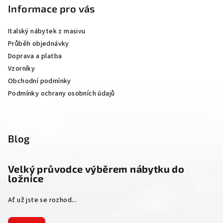
p
Informace pro vás
a
Italský nábytek z masivu
t
Průběh objednávky
í
Doprava a platba
Vzorníky
Obchodní podmínky
Podmínky ochrany osobních údajů
Blog
Velký průvodce výběrem nábytku do
ložnice
Ať už jste se rozhod...