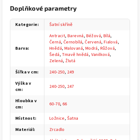
Doplňkové parametry
Kategorie
:
Šatní skříně
Antracit
,
Barevná
,
Béžová
,
Bílá
,
Černá
,
Černobílá
,
Červená
,
Fialová
,
Barva
:
Hnědá
,
Malovaná
,
Modrá
,
Růžová
,
Šedá
,
Tmavě hnědá
,
Vanilková
,
Zelená
,
Žlutá
Šířka v cm
:
240-250
,
249
Výška v
240-250
,
247
cm
:
Hloubka v
60-70
,
66
cm
:
Místnost
:
Ložnice
,
Šatna
Materiál
:
Zrcadlo