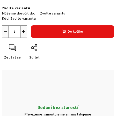
Měrná
Zvolte variantu
cena:
Můžeme doručit do:
Zvolte variantu
Kód:
Zvolte variantu
−
+
Do košíku
Zeptat se
Sdílet
Dodání bez starostí
Přivezeme, smontujeme a nainstalujeme