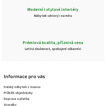
u
Moderní i stylové interiéry
Nábytek sériový i na míru
Prémiová kvalita, příznivá cena
Letitá zkušenost, spokojení zákazníci
Z
á
p
Informace pro vás
a
Italský nábytek z masivu
t
Průběh objednávky
í
Doprava a platba
Vzorníky