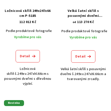
Ložnicová skříň 249x247x66
Velká šatní skříň s
cm P-5185
posuvnými dveřmi
249x247x66 cm P-5151
112 012 Kč
113 270 Kč
od
Podle produktové fotografie
Akát vintage BT1551
Dub světlý
Podle produktové fotografie
Vyrobíme pro vás
Vyrobíme pro vás
Detail
Detail
Ložnicová
Velká šatní skříň s posuvnými
skříň š.249xv.247xhl.66cm s
dveřmi š.249xv.247xhl.66cm a
posuvnými dveřmi s dřevěnou
tvarovanými zrcadly.
výplní.
Novinka