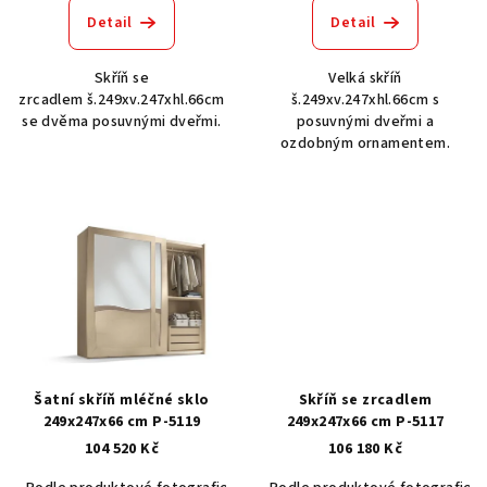
ů
Detail
Detail
Skříň se
Velká skříň
zrcadlem š.249xv.247xhl.66cm
š.249xv.247xhl.66cm s
se dvěma posuvnými dveřmi.
posuvnými dveřmi a
ozdobným ornamentem.
Šatní skříň mléčné sklo
Skříň se zrcadlem
249x247x66 cm P-5119
249x247x66 cm P-5117
104 520 Kč
106 180 Kč