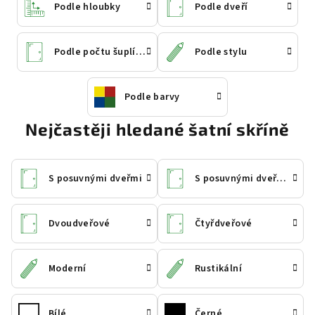
Podle hloubky
Podle dveří
Podle počtu šuplíků
Podle stylu
Podle barvy
Nejčastěji hledané šatní skříně
S posuvnými dveřmi
S posuvnými dveřmi a zrcadlem
Dvoudveřové
Čtyřdveřové
Moderní
Rustikální
Bílé
Černé