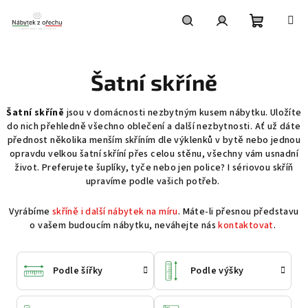
Přejít
na
obsah
Nákupní
Hledat
Přihlášení
Šatní skříně
košík
Šatní skříně
jsou v domácnosti nezbytným kusem nábytku. Uložíte
do nich přehledně všechno oblečení a další nezbytnosti. Ať už dáte
přednost několika menším skříním dle výklenků v bytě nebo jednou
opravdu velkou šatní skříní přes celou stěnu, všechny vám usnadní
život. Preferujete šuplíky, tyče nebo jen police? I sériovou skříň
upravíme podle vašich potřeb.
Vyrábíme
skříně i další nábytek na míru
. Máte-li přesnou představu
o vašem budoucím nábytku, neváhejte nás
kontaktovat
.
Podle šířky
Podle výšky