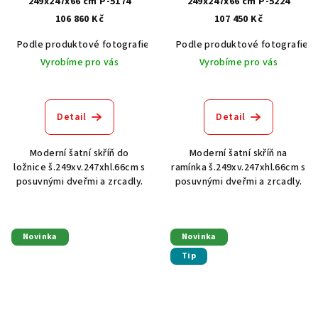
249x247x66 cm P-5174
249x247x66 cm P-5224
106 860 Kč
107 450 Kč
Podle produktové fotografie
Akát vintage BT1551
Podle produktové fotografie
Dub světlý
Vyrobíme pro vás
Vyrobíme pro vás
Detail
Detail
Moderní šatní skříň do
Moderní šatní skříň na
ložnice š.249xv.247xhl.66cm s
ramínka š.249xv.247xhl.66cm s
posuvnými dveřmi a zrcadly.
posuvnými dveřmi a zrcadly.
Novinka
Novinka
Tip