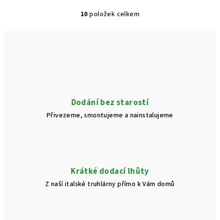
10
položek celkem
O
v
l
á
d
a
c
í
Dodání bez starostí
p
Přivezeme, smontujeme a nainstalujeme
r
v
k
y
v
Krátké dodací lhůty
ý
Z naší italské truhlárny přímo k Vám domů
p
i
s