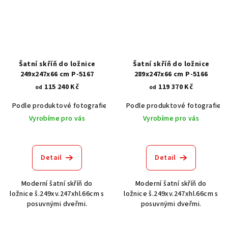
Šatní skříň do ložnice
Šatní skříň do ložnice
249x247x66 cm P-5167
289x247x66 cm P-5166
115 240 Kč
119 370 Kč
od
od
Podle produktové fotografie
Bílá
Podle produktové fotografie
Bílá s patinou BT9001-A6
Č
Vyrobíme pro vás
Vyrobíme pro vás
Detail
Detail
Moderní šatní skříň do
Moderní šatní skříň do
ložnice š.249xv.247xhl.66cm s
ložnice š.249xv.247xhl.66cm s
posuvnými dveřmi.
posuvnými dveřmi.