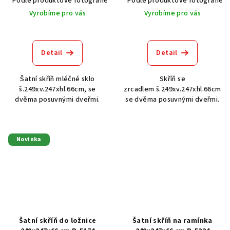
Podle produktové fotografie
Akát vintage BT1551
Podle produktové fotografie
Dub světlý
Vyrobíme pro vás
Vyrobíme pro vás
Detail
Detail
Šatní skříň mléčné sklo
Skříň se
š.249xv.247xhl.66cm, se
zrcadlem š.249xv.247xhl.66cm
dvěma posuvnými dveřmi.
se dvěma posuvnými dveřmi.
Novinka
Šatní skříň do ložnice
Šatní skříň na ramínka