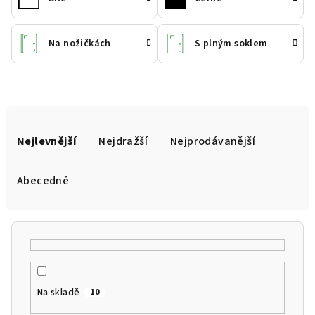
Na nožičkách
S plným soklem
Ř
a
Nejlevnější
Nejdražší
Nejprodávanější
z
e
Abecedně
n
í
p
r
o
Na skladě
10
d