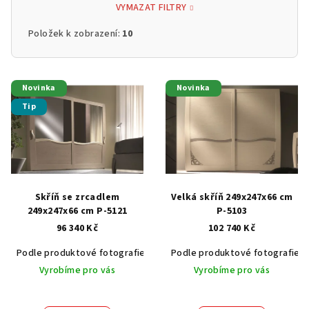
VYMAZAT FILTRY
Položek k zobrazení:
10
V
Novinka
Novinka
ý
Tip
p
i
s
p
r
Skříň se zrcadlem
Velká skříň 249x247x66 cm
o
249x247x66 cm P-5121
P-5103
96 340 Kč
102 740 Kč
d
u
Podle produktové fotografie
Akát vintage BT1551
Podle produktové fotografie
Dub světlý
k
Vyrobíme pro vás
Vyrobíme pro vás
t