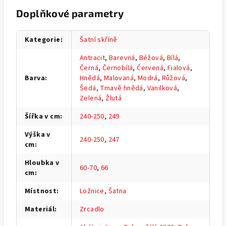
Doplňkové parametry
Kategorie
:
Šatní skříně
Antracit
,
Barevná
,
Béžová
,
Bílá
,
Černá
,
Černobílá
,
Červená
,
Fialová
,
Barva
:
Hnědá
,
Malovaná
,
Modrá
,
Růžová
,
Šedá
,
Tmavě hnědá
,
Vanilková
,
Zelená
,
Žlutá
Šířka v cm
:
240-250
,
249
Výška v
240-250
,
247
cm
:
Hloubka v
60-70
,
66
cm
:
Místnost
:
Ložnice
,
Šatna
Materiál
:
Zrcadlo