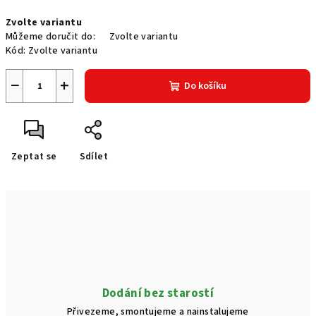
Měrná
Zvolte variantu
cena:
Můžeme doručit do:
Zvolte variantu
Kód:
Zvolte variantu
−
+
Do košíku
Zeptat se
Sdílet
Dodání bez starostí
Přivezeme, smontujeme a nainstalujeme