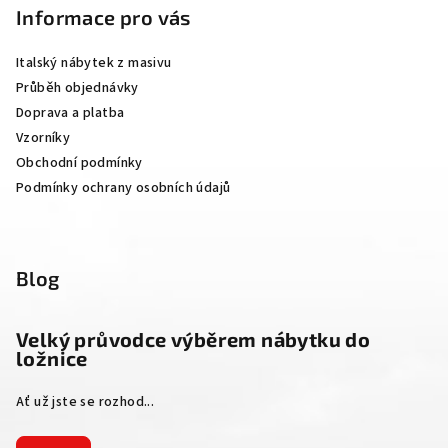
p
Informace pro vás
a
Italský nábytek z masivu
t
Průběh objednávky
í
Doprava a platba
Vzorníky
Obchodní podmínky
Podmínky ochrany osobních údajů
Blog
Velký průvodce výběrem nábytku do
ložnice
Ať už jste se rozhod...