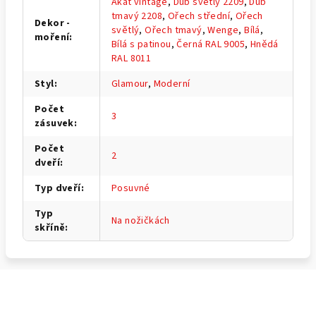
Akát vintage
,
Dub světlý 2209
,
Dub
tmavý 2208
,
Ořech střední
,
Ořech
Dekor -
světlý
,
Ořech tmavý
,
Wenge
,
Bílá
,
moření
:
Bílá s patinou
,
Černá RAL 9005
,
Hnědá
RAL 8011
Styl
:
Glamour
,
Moderní
Počet
3
zásuvek
:
Počet
2
dveří
:
Typ dveří
:
Posuvné
Typ
Na nožičkách
skříně
:
Z
á