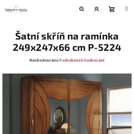
Přejít
na
obsah
Nákupní
Hledat
Přihlášení
Šatní skříň na ramínka
košík
249x247x66 cm P-5224
Průměrné
Neohodnoceno
Podrobnosti hodnocení
hodnocení
produktu
je
0,0
z
5
hvězdiček.