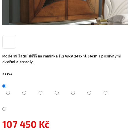
Moderní šatní skříň na ramínka
š.249xv.247xhl.66cm
s posuvnými
dveřmi a zrcadly.
BARVA
107 450 Kč