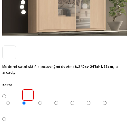
Moderní šatní skříň s posuvnými dveřmi
š.240xv.247xhl.66cm,
a
zrcadly.
BARVA