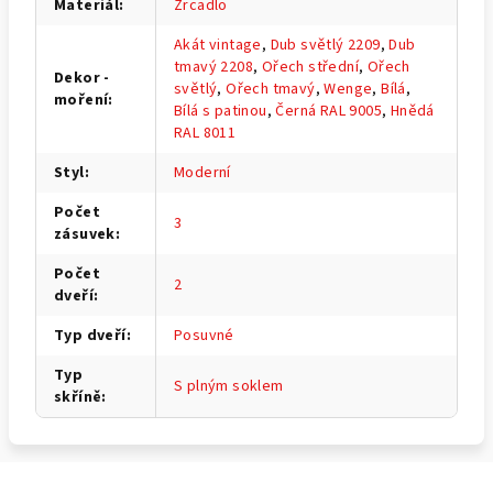
Materiál
:
Zrcadlo
Akát vintage
,
Dub světlý 2209
,
Dub
tmavý 2208
,
Ořech střední
,
Ořech
Dekor -
světlý
,
Ořech tmavý
,
Wenge
,
Bílá
,
moření
:
Bílá s patinou
,
Černá RAL 9005
,
Hnědá
RAL 8011
Styl
:
Moderní
Počet
3
zásuvek
:
Počet
2
dveří
:
Typ dveří
:
Posuvné
Typ
S plným soklem
skříně
: