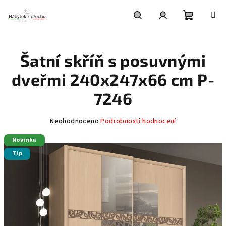
Přejít
na
obsah
Nákupní
Hledat
Přihlášení
Šatní skříň s posuvnými
košík
dveřmi 240x247x66 cm P-
7246
Průměrné
Neohodnoceno
Podrobnosti hodnocení
hodnocení
Novinka
produktu
je
Tip
0,0
z
5
hvězdiček.