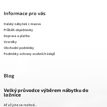
Z
á
p
Informace pro vás
a
Italský nábytek z masivu
t
Průběh objednávky
í
Doprava a platba
Vzorníky
Obchodní podmínky
Podmínky ochrany osobních údajů
Blog
Velký průvodce výběrem nábytku do
ložnice
Ať už jste se rozhod...