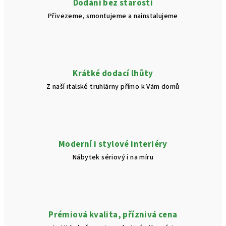
Dodání bez starostí
Přivezeme, smontujeme a nainstalujeme
Krátké dodací lhůty
Z naší italské truhlárny přímo k Vám domů
Moderní i stylové interiéry
Nábytek sériový i na míru
Prémiová kvalita, příznivá cena