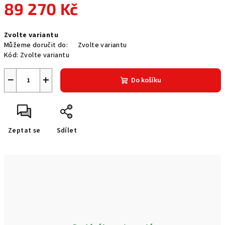
89 270 Kč
Měrná
Zvolte variantu
cena:
Můžeme doručit do:
Zvolte variantu
Kód:
Zvolte variantu
−
+
Do košíku
Zeptat se
Sdílet