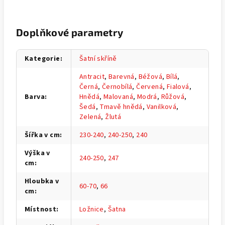
Doplňkové parametry
Kategorie
:
Šatní skříně
Antracit
,
Barevná
,
Béžová
,
Bílá
,
Černá
,
Černobílá
,
Červená
,
Fialová
,
Barva
:
Hnědá
,
Malovaná
,
Modrá
,
Růžová
,
Šedá
,
Tmavě hnědá
,
Vanilková
,
Zelená
,
Žlutá
Šířka v cm
:
230-240
,
240-250
,
240
Výška v
240-250
,
247
cm
:
Hloubka v
60-70
,
66
cm
:
Místnost
:
Ložnice
,
Šatna