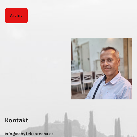
Archiv
Kontakt
info
@
nabytekzorechu.cz