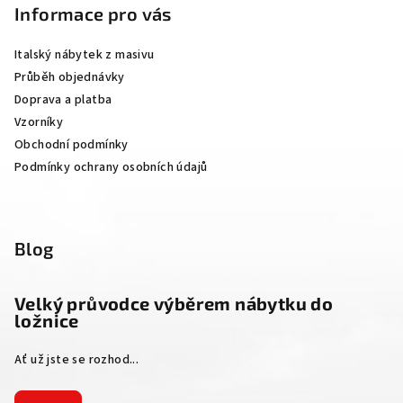
p
Informace pro vás
a
Italský nábytek z masivu
t
Průběh objednávky
í
Doprava a platba
Vzorníky
Obchodní podmínky
Podmínky ochrany osobních údajů
Blog
Velký průvodce výběrem nábytku do
ložnice
Ať už jste se rozhod...