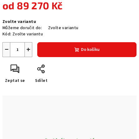
od
89 270 Kč
Měrná
Zvolte variantu
cena:
Můžeme doručit do:
Zvolte variantu
Kód:
Zvolte variantu
−
+
Do košíku
Zeptat se
Sdílet