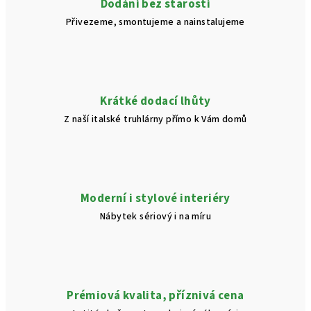
Dodání bez starostí
Přivezeme, smontujeme a nainstalujeme
Krátké dodací lhůty
Z naší italské truhlárny přímo k Vám domů
Moderní i stylové interiéry
Nábytek sériový i na míru
Prémiová kvalita, příznivá cena