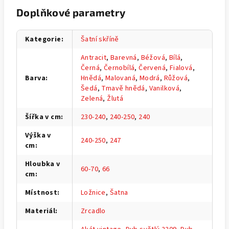
Doplňkové parametry
Kategorie
:
Šatní skříně
Antracit
,
Barevná
,
Béžová
,
Bílá
,
Černá
,
Černobílá
,
Červená
,
Fialová
,
Barva
:
Hnědá
,
Malovaná
,
Modrá
,
Růžová
,
Šedá
,
Tmavě hnědá
,
Vanilková
,
Zelená
,
Žlutá
Šířka v cm
:
230-240
,
240-250
,
240
Výška v
240-250
,
247
cm
:
Hloubka v
60-70
,
66
cm
:
Místnost
:
Ložnice
,
Šatna
Materiál
:
Zrcadlo