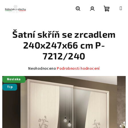
Přejít
na
obsah
Nákupní
Hledat
Přihlášení
Šatní skříň se zrcadlem
košík
240x247x66 cm P-
7212/240
Průměrné
Neohodnoceno
Podrobnosti hodnocení
hodnocení
Novinka
produktu
je
Tip
0,0
z
5
hvězdiček.