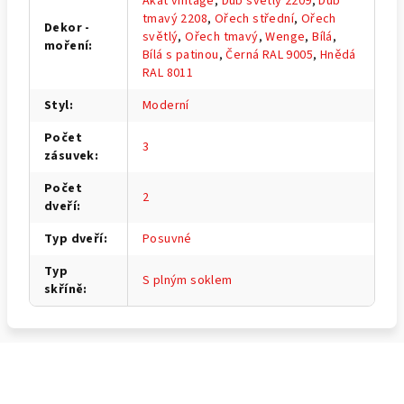
Akát vintage
,
Dub světlý 2209
,
Dub
tmavý 2208
,
Ořech střední
,
Ořech
Dekor -
světlý
,
Ořech tmavý
,
Wenge
,
Bílá
,
moření
:
Bílá s patinou
,
Černá RAL 9005
,
Hnědá
RAL 8011
Styl
:
Moderní
Počet
3
zásuvek
:
Počet
2
dveří
:
Typ dveří
:
Posuvné
Typ
S plným soklem
skříně
:
Z
á