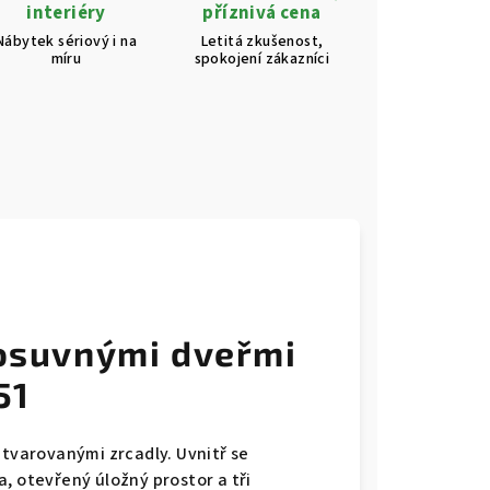
interiéry
příznivá cena
Nábytek sériový i na
Letitá zkušenost,
míru
spokojení zákazníci
posuvnými dveřmi
51
 tvarovanými zrcadly. Uvnitř se
, otevřený úložný prostor a tři