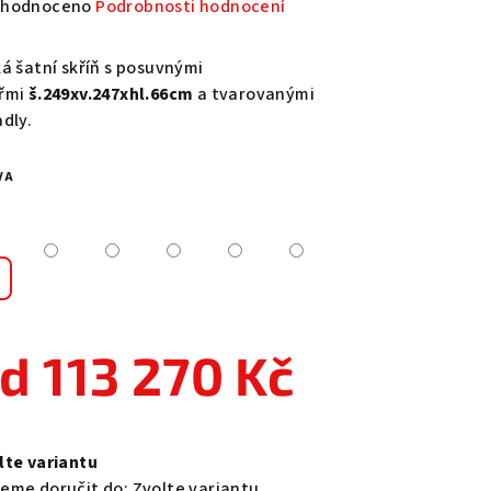
měrné
hodnoceno
Podrobnosti hodnocení
nocení
duktu
ká šatní skříň s posuvnými
řmi
š.249xv.247xhl.66cm
a tvarovanými
adly.
VA
zdiček.
od
113 270 Kč
ná
a:
lte variantu
eme doručit do:
Zvolte variantu