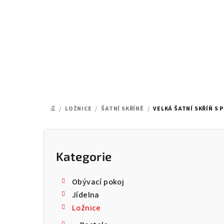
Přejít
na
obsah
/
LOŽNICE
/
ŠATNÍ SKŘÍNĚ
/
VELKÁ ŠATNÍ SKŘÍŇ S 
DOMŮ
P
o
Kategorie
Přeskočit
kategorie
s
Obývací pokoj
t
Jídelna
Ložnice
r