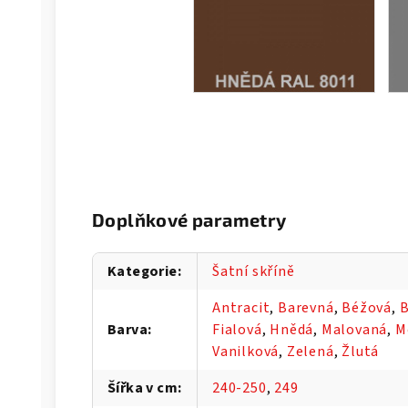
Doplňkové parametry
Kategorie
:
Šatní skříně
Antracit
,
Barevná
,
Béžová
,
B
Barva
:
Fialová
,
Hnědá
,
Malovaná
,
M
Vanilková
,
Zelená
,
Žlutá
Šířka v cm
:
240-250
,
249