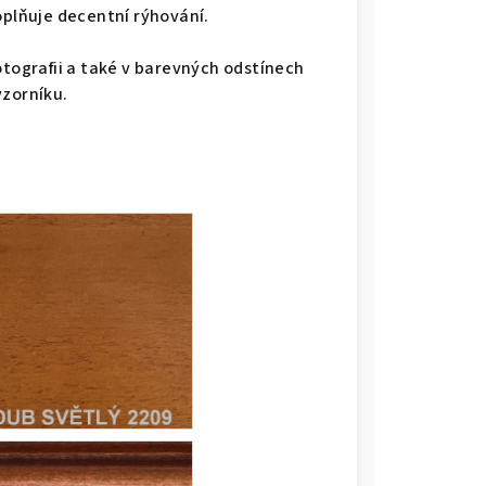
oplňuje decentní rýhování.
otografii a také v barevných odstínech
vzorníku.