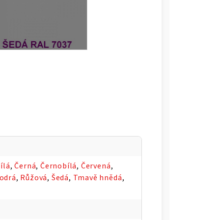
ílá
,
Černá
,
Černobílá
,
Červená
,
odrá
,
Růžová
,
Šedá
,
Tmavě hnědá
,