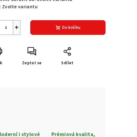
:
Zvolte variantu
+
Do košíku
sk
Zeptat se
Sdílet
oderní i stylové
Prémiová kvalita,