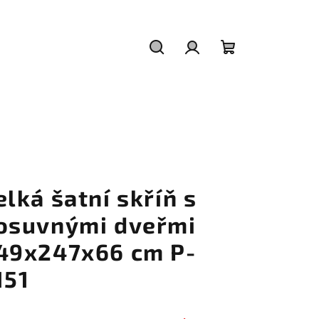
Hledat
Přihlášení
Nákupní
košík
elká šatní skříň s
osuvnými dveřmi
49x247x66 cm P-
151