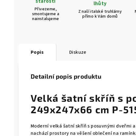
starostí
lhůty
Přivezeme,
Z naší italské truhlárny
smontujeme a
přímo k Vám domů
nainstalujeme
Popis
Diskuze
Detailní popis produktu
Velká šatní skříň s 
249x247x66 cm P-51
Moderní velká šatní skříň s posuvnými dveřmi a
nachází prostory na věšení oblečení na ramínka