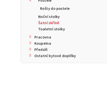
Postele
a
Rošty do postele
n
Noční stolky
n
Šatní skříně
Toaletní stolky
í
Pracovna
p
Koupelna
a
Předsíň
Ostatní bytové doplňky
n
e
l