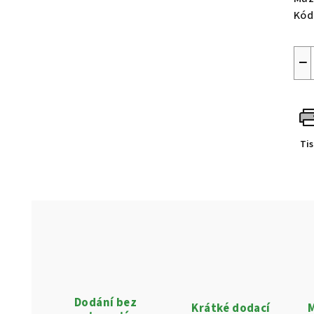
Kód
−
Ti
Dodání bez
Krátké dodací
M