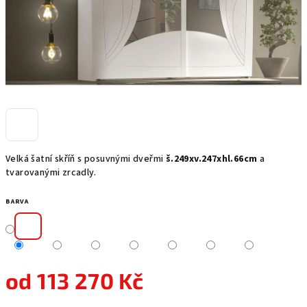
Velká šatní skříň s posuvnými dveřmi
š.249xv.247xhl.66cm
a
tvarovanými zrcadly.
BARVA
od
113 270 Kč
Měrná