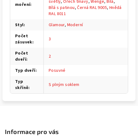
světlý
,
Ořech tmavý
,
Wenge
,
Bílá
,
moření
:
Bílá s patinou
,
Černá RAL 9005
,
Hnědá
RAL 8011
Styl
:
Glamour
,
Moderní
Počet
3
zásuvek
:
Počet
2
dveří
:
Typ dveří
:
Posuvné
Typ
S plným soklem
skříně
:
Z
á
p
Informace pro vás