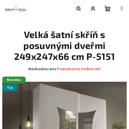
Přejít
na
obsah
Nákupní
Hledat
Přihlášení
Velká šatní skříň s
košík
posuvnými dveřmi
249x247x66 cm P-5151
Průměrné
Neohodnoceno
Podrobnosti hodnocení
hodnocení
Novinka
produktu
je
Tip
0,0
z
5
hvězdiček.