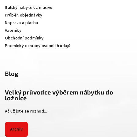
a
Italský nábytek z masivu
t
Průběh objednávky
í
Doprava a platba
Vzorníky
Obchodní podmínky
Podmínky ochrany osobních údajů
Blog
Velký průvodce výběrem nábytku do
ložnice
Ať už jste se rozhod...
Archiv