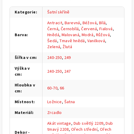
Kategorie
:
Šatní skříně
Antracit
,
Barevná
,
Béžová
,
Bílá
,
Černá
,
Černobílá
,
Červená
,
Fialová
,
Barva
:
Hnědá
,
Malovaná
,
Modrá
,
Růžová
,
Šedá
,
Tmavě hnědá
,
Vanilková
,
Zelená
,
Žlutá
Šířka v cm
:
240-250
,
249
Výška v
240-250
,
247
cm
:
Hloubka v
60-70
,
66
cm
:
Místnost
:
Ložnice
,
Šatna
Materiál
:
Zrcadlo
Akát vintage
,
Dub světlý 2209
,
Dub
tmavý 2208
,
Ořech střední
,
Ořech
Dekor -