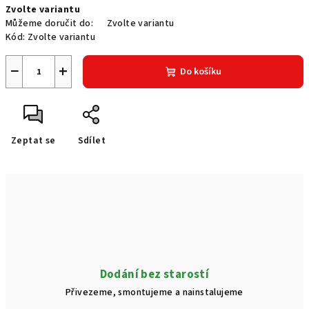
Zvolte variantu
cena:
Můžeme doručit do:
Zvolte variantu
Kód:
Zvolte variantu
−
+
Do košíku
Zeptat se
Sdílet
Dodání bez starostí
Přivezeme, smontujeme a nainstalujeme