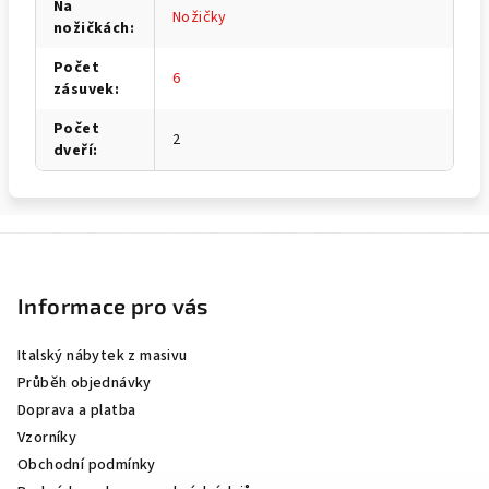
Na
Nožičky
nožičkách
:
Počet
6
zásuvek
:
Počet
2
dveří
:
Z
á
p
Informace pro vás
a
Italský nábytek z masivu
t
Průběh objednávky
í
Doprava a platba
Vzorníky
Obchodní podmínky