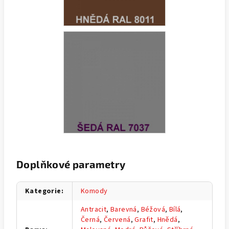
Doplňkové parametry
Kategorie
:
Komody
Antracit
,
Barevná
,
Béžová
,
Bílá
,
Černá
,
Červená
,
Grafit
,
Hnědá
,