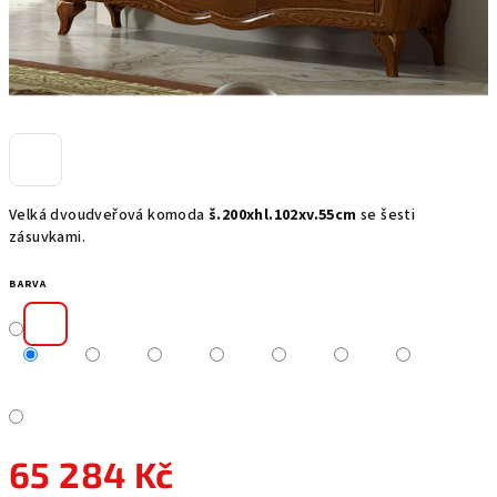
Velká dvoudveřová komoda
š.200xhl.102xv.55cm
se šesti
zásuvkami.
BARVA
65 284 Kč