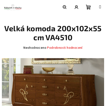
Přejít
na
obsah
Nákupní
Hledat
Přihlášení
Velká komoda 200x102x55
košík
cm VA4510
Průměrné
Neohodnoceno
Podrobnosti hodnocení
hodnocení
produktu
je
0,0
z
5
hvězdiček.