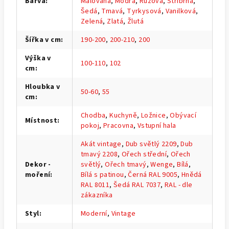
Barva
:
Malovaná
,
Modrá
,
Růžová
,
Stříbrná
,
Šedá
,
Tmavá
,
Tyrkysová
,
Vanilková
,
Zelená
,
Zlatá
,
Žlutá
Šířka v cm
:
190-200
,
200-210
,
200
Výška v
100-110
,
102
cm
:
Hloubka v
50-60
,
55
cm
:
Chodba
,
Kuchyně
,
Ložnice
,
Obývací
Místnost
:
pokoj
,
Pracovna
,
Vstupní hala
Akát vintage
,
Dub světlý 2209
,
Dub
tmavý 2208
,
Ořech střední
,
Ořech
Dekor -
světlý
,
Ořech tmavý
,
Wenge
,
Bílá
,
moření
:
Bílá s patinou
,
Černá RAL 9005
,
Hnědá
RAL 8011
,
Šedá RAL 7037
,
RAL - dle
zákazníka
Styl
:
Moderní
,
Vintage