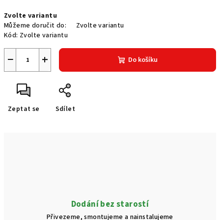
Měrná
Zvolte variantu
cena:
Můžeme doručit do:
Zvolte variantu
Kód:
Zvolte variantu
−
+
Do košíku
Zeptat se
Sdílet
Dodání bez starostí
Přivezeme, smontujeme a nainstalujeme