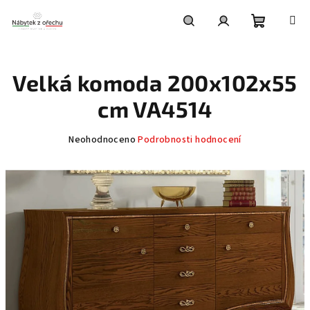
Přejít
na
obsah
Nákupní
Hledat
Přihlášení
Velká komoda 200x102x55
košík
cm VA4514
Průměrné
Neohodnoceno
Podrobnosti hodnocení
hodnocení
produktu
je
0,0
z
5
hvězdiček.