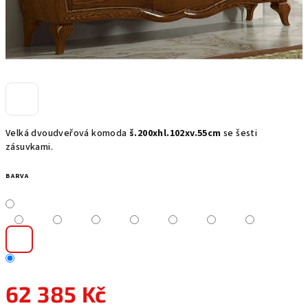
Velká dvoudveřová komoda
š.200xhl.102xv.55cm
se šesti
zásuvkami.
BARVA
62 385 Kč