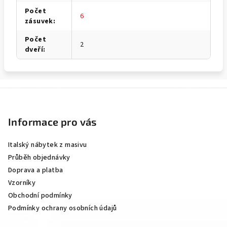
Počet
6
zásuvek
:
Počet
2
dveří
:
Z
á
p
Informace pro vás
a
Italský nábytek z masivu
t
Průběh objednávky
í
Doprava a platba
Vzorníky
Obchodní podmínky
Podmínky ochrany osobních údajů