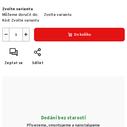
Měrná
Zvolte variantu
cena:
Můžeme doručit do:
Zvolte variantu
Kód:
Zvolte variantu
−
+
Do košíku
Zeptat se
Sdílet
Dodání bez starostí
Přivezeme, smontujeme a nainstalujeme