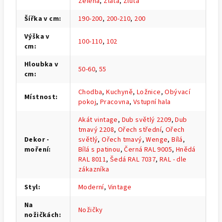
Zelená
,
Zlatá
,
Žlutá
Šířka v cm
:
190-200
,
200-210
,
200
Výška v
100-110
,
102
cm
:
Hloubka v
50-60
,
55
cm
:
Chodba
,
Kuchyně
,
Ložnice
,
Obývací
Místnost
:
pokoj
,
Pracovna
,
Vstupní hala
Akát vintage
,
Dub světlý 2209
,
Dub
tmavý 2208
,
Ořech střední
,
Ořech
Dekor -
světlý
,
Ořech tmavý
,
Wenge
,
Bílá
,
moření
:
Bílá s patinou
,
Černá RAL 9005
,
Hnědá
RAL 8011
,
Šedá RAL 7037
,
RAL - dle
zákazníka
Styl
:
Moderní
,
Vintage
Na
Nožičky
nožičkách
: