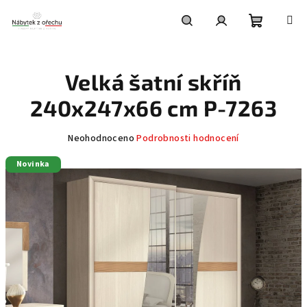
Přejít
na
obsah
Nákupní
Hledat
Přihlášení
Velká šatní skříň
košík
240x247x66 cm P-7263
Průměrné
Neohodnoceno
Podrobnosti hodnocení
hodnocení
Novinka
produktu
je
0,0
z
5
hvězdiček.