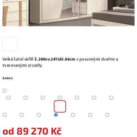
Velká šatní skříň
š.240xv.247xhl.66cm
s posuvnými dveřmi a
tvarovanými zrcadly.
BARVA
od
89 270 Kč