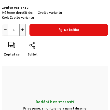
Měrná
Zvolte variantu
cena:
Můžeme doručit do:
Zvolte variantu
Kód:
Zvolte variantu
−
+
Do košíku
Zeptat se
Sdílet
Dodání bez starostí
Přivezeme, smontujeme a nainstalujeme