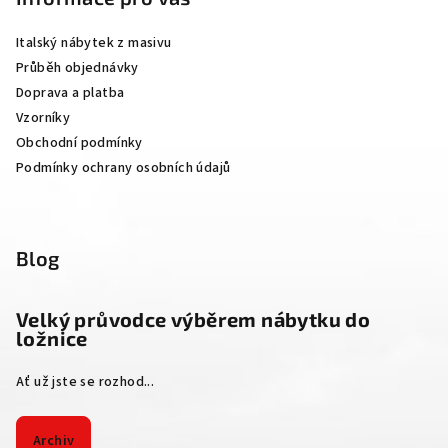
a
Italský nábytek z masivu
t
Průběh objednávky
í
Doprava a platba
Vzorníky
Obchodní podmínky
Podmínky ochrany osobních údajů
Blog
Velký průvodce výběrem nábytku do
ložnice
Ať už jste se rozhod...
Archiv