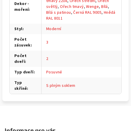
tmavý 2208
,
Ořech střední
,
Ořech
Dekor -
světlý
,
Ořech tmavý
,
Wenge
,
Bílá
,
moření
:
Bílá s patinou
,
Černá RAL 9005
,
Hnědá
RAL 8011
Styl
:
Moderní
Počet
3
zásuvek
:
Počet
2
dveří
:
Typ dveří
:
Posuvné
Typ
S plným soklem
skříně
:
Z
á
p
Informace pro vás