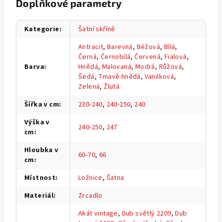
Doplňkové parametry
Kategorie
:
Šatní skříně
Antracit
,
Barevná
,
Béžová
,
Bílá
,
Černá
,
Černobílá
,
Červená
,
Fialová
,
Barva
:
Hnědá
,
Malovaná
,
Modrá
,
Růžová
,
Šedá
,
Tmavě hnědá
,
Vanilková
,
Zelená
,
Žlutá
Šířka v cm
:
230-240
,
240-250
,
240
Výška v
240-250
,
247
cm
:
Hloubka v
60-70
,
66
cm
:
Místnost
:
Ložnice
,
Šatna
Materiál
:
Zrcadlo
Akát vintage
,
Dub světlý 2209
,
Dub