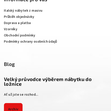
a
Italský nábytek z masivu
t
Průběh objednávky
í
Doprava a platba
Vzorníky
Obchodní podmínky
Podmínky ochrany osobních údajů
Blog
Velký průvodce výběrem nábytku do
ložnice
Ať už jste se rozhod...
Archiv