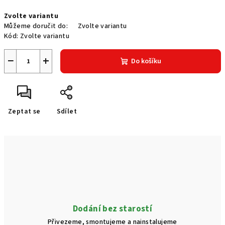
Měrná
Zvolte variantu
cena:
Můžeme doručit do:
Zvolte variantu
Kód:
Zvolte variantu
−
+
Do košíku
Zeptat se
Sdílet
Dodání bez starostí
Přivezeme, smontujeme a nainstalujeme