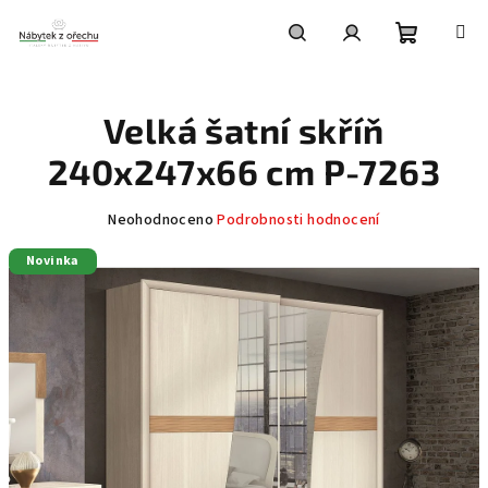
Přejít
na
obsah
Nákupní
Hledat
Přihlášení
Velká šatní skříň
košík
240x247x66 cm P-7263
Průměrné
Neohodnoceno
Podrobnosti hodnocení
hodnocení
Novinka
produktu
je
0,0
z
5
hvězdiček.