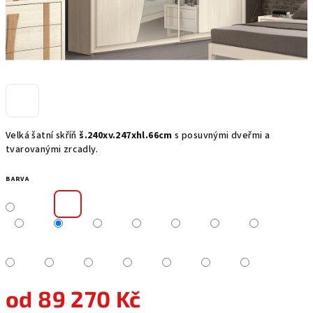
Velká šatní skříň
š.240xv.247xhl.66cm
s posuvnými dveřmi a
tvarovanými zrcadly.
BARVA
od
89 270 Kč