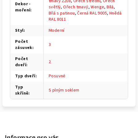
tmavý 2208
,
Ořech střední
,
Ořech
Dekor -
světlý
,
Ořech tmavý
,
Wenge
,
Bílá
,
moření
:
Bílá s patinou
,
Černá RAL 9005
,
Hnědá
RAL 8011
Styl
:
Moderní
Počet
3
zásuvek
:
Počet
2
dveří
:
Typ dveří
:
Posuvné
Typ
S plným soklem
skříně
:
Z
á
p
Informace pro vás