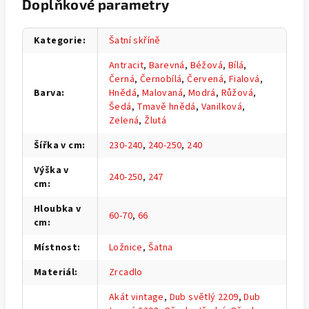
Doplňkové parametry
Kategorie
:
Šatní skříně
Antracit
,
Barevná
,
Béžová
,
Bílá
,
Černá
,
Černobílá
,
Červená
,
Fialová
,
Barva
:
Hnědá
,
Malovaná
,
Modrá
,
Růžová
,
Šedá
,
Tmavě hnědá
,
Vanilková
,
Zelená
,
Žlutá
Šířka v cm
:
230-240
,
240-250
,
240
Výška v
240-250
,
247
cm
:
Hloubka v
60-70
,
66
cm
:
Místnost
:
Ložnice
,
Šatna
Materiál
:
Zrcadlo
Akát vintage
,
Dub světlý 2209
,
Dub