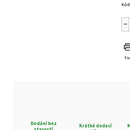
Kód
−
Ti
Dodání bez
Krátké dodací
M
starostí