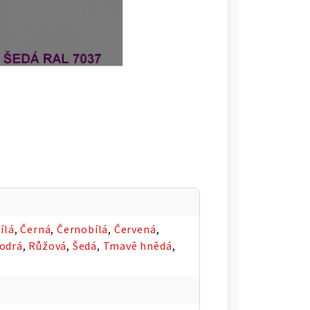
ílá
,
Černá
,
Černobílá
,
Červená
,
odrá
,
Růžová
,
Šedá
,
Tmavě hnědá
,