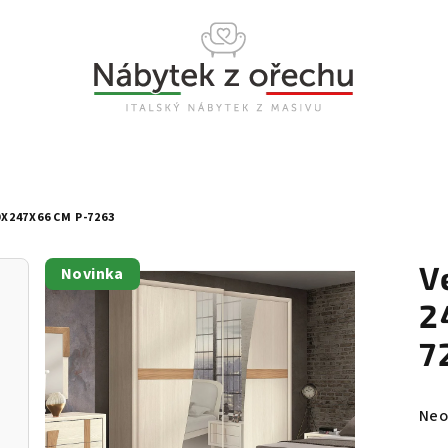
X247X66 CM P-7263
V
Novinka
2
7
Prů
Neo
hod