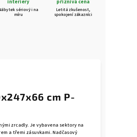
interiéry
příznivá cena
Nábytek sériový i na
Letitá zkušenost,
míru
spokojení zákazníci
40x247x66 cm P-
anými zrcadly. Je vybavena sektory na
rem a třemi zásuvkami. Nadčasový