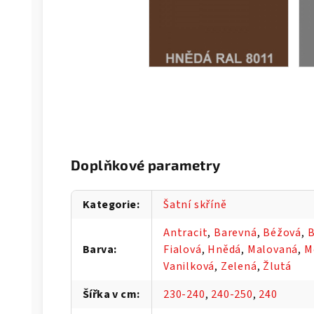
Doplňkové parametry
Kategorie
:
Šatní skříně
Antracit
,
Barevná
,
Béžová
,
B
Barva
:
Fialová
,
Hnědá
,
Malovaná
,
M
Vanilková
,
Zelená
,
Žlutá
Šířka v cm
:
230-240
,
240-250
,
240