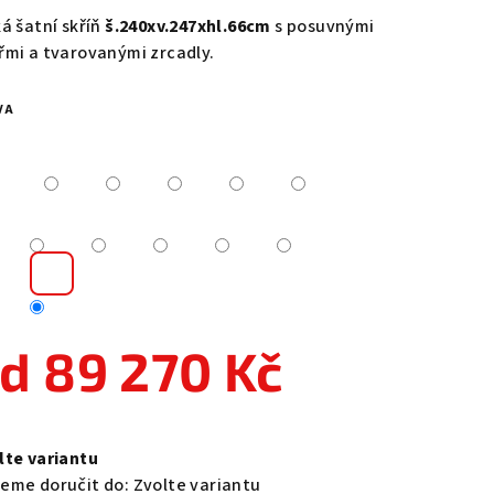
duktu
ká šatní skříň
š.240xv.247xhl.66cm
s posuvnými
řmi a tvarovanými zrcadly.
VA
zdiček.
od
89 270 Kč
ná
a:
lte variantu
eme doručit do:
Zvolte variantu