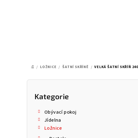
Přejít
na
obsah
/
LOŽNICE
/
ŠATNÍ SKŘÍNĚ
/
VELKÁ ŠATNÍ SKŘÍŇ 240
DOMŮ
P
o
Kategorie
Přeskočit
kategorie
s
Obývací pokoj
t
Jídelna
Ložnice
r