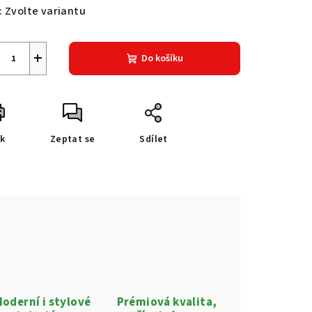
:
Zvolte variantu
+
Do košíku
sk
Zeptat se
Sdílet
oderní i stylové
Prémiová kvalita,