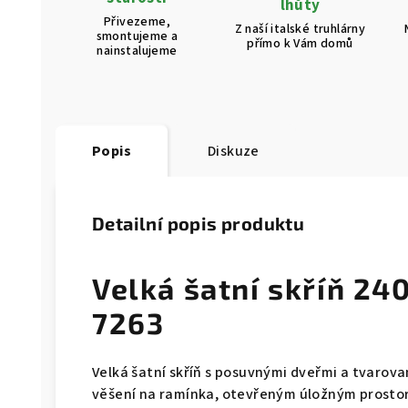
lhůty
Přivezeme,
Z naší italské truhlárny
smontujeme a
přímo k Vám domů
nainstalujeme
Popis
Diskuze
Detailní popis produktu
Velká šatní skříň 2
7263
Velká šatní skříň s posuvnými dveřmi a tvarov
věšení na ramínka, otevřeným úložným prosto