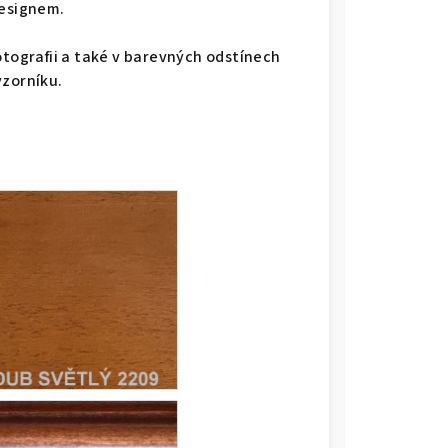
designem.
otografii a také v barevných odstínech
vzorníku.