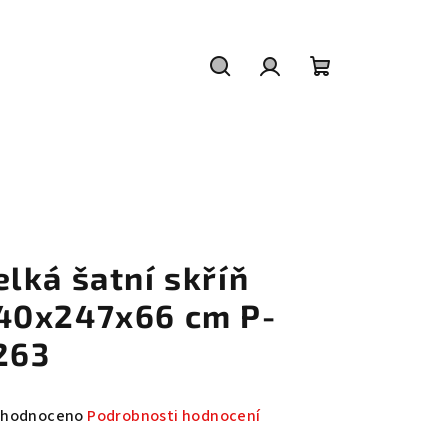
Hledat
Přihlášení
Nákupní
košík
elká šatní skříň
40x247x66 cm P-
263
měrné
hodnoceno
Podrobnosti hodnocení
nocení