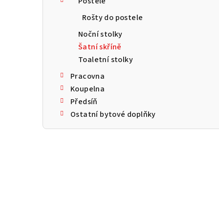
Postele
a
Rošty do postele
n
Noční stolky
n
Šatní skříně
Toaletní stolky
í
Pracovna
p
Koupelna
a
Předsíň
Ostatní bytové doplňky
n
e
l