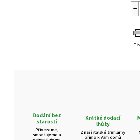
−
Ti
Dodání bez
Krátké dodací
M
starostí
lhůty
Přivezeme,
Z naší italské truhlárny
smontujeme a
přímo k Vám domů