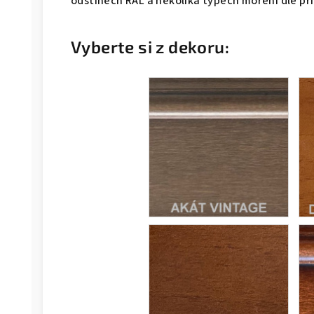
odstínech RAL a několika typech moření dle př
Vyberte si z dekoru: