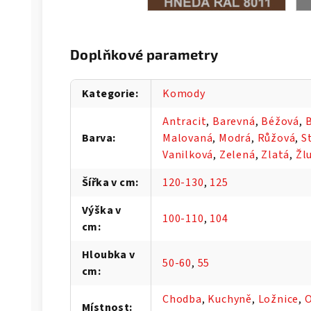
Doplňkové parametry
Kategorie
:
Komody
Antracit
,
Barevná
,
Béžová
,
B
Barva
:
Malovaná
,
Modrá
,
Růžová
,
S
Vanilková
,
Zelená
,
Zlatá
,
Žl
Šířka v cm
:
120-130
,
125
Výška v
100-110
,
104
cm
:
Hloubka v
50-60
,
55
cm
:
Chodba
,
Kuchyně
,
Ložnice
,
O
Místnost
: