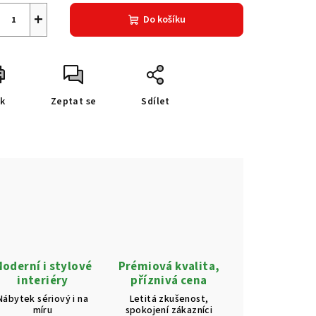
+
Do košíku
sk
Zeptat se
Sdílet
oderní i stylové
Prémiová kvalita,
interiéry
příznivá cena
Nábytek sériový i na
Letitá zkušenost,
míru
spokojení zákazníci