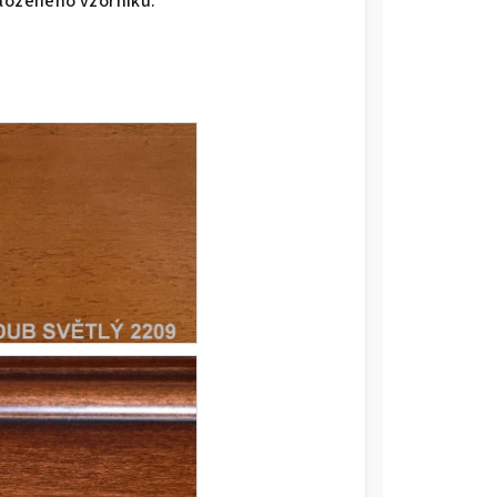
iloženého vzorníku.