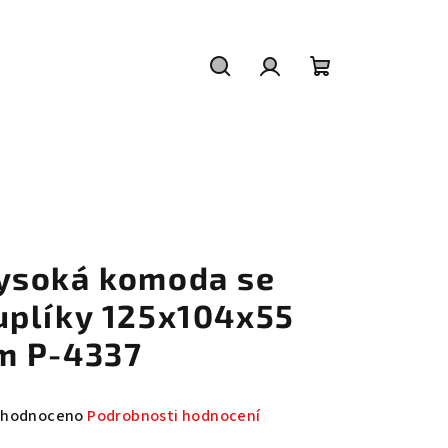
Hledat
Přihlášení
Nákupní
košík
ysoká komoda se
uplíky 125x104x55
m P-4337
měrné
hodnoceno
Podrobnosti hodnocení
nocení