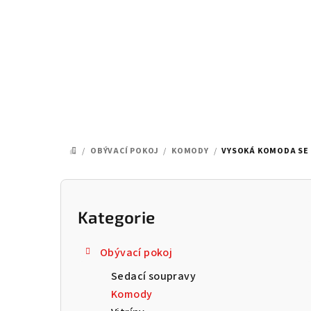
Přejít
na
obsah
/
OBÝVACÍ POKOJ
/
KOMODY
/
VYSOKÁ KOMODA SE Š
DOMŮ
P
o
Kategorie
Přeskočit
kategorie
s
Obývací pokoj
t
Sedací soupravy
r
Komody