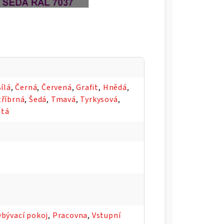
ílá
,
Černá
,
Červená
,
Grafit
,
Hnědá
,
tříbrná
,
Šedá
,
Tmavá
,
Tyrkysová
,
utá
bývací pokoj
,
Pracovna
,
Vstupní