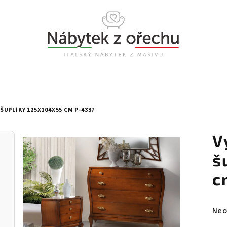
UPLÍKY 125X104X55 CM P-4337
V
š
c
Prů
Neo
hod