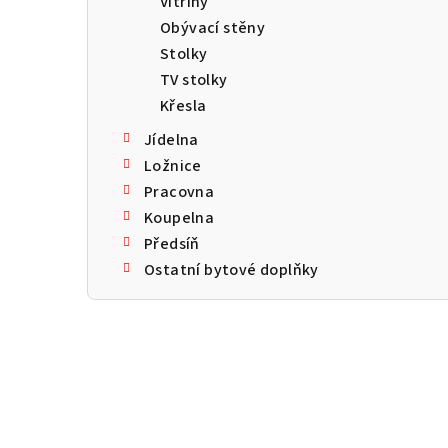
Vitríny
a
Obývací stěny
n
Stolky
TV stolky
n
Křesla
í
Jídelna
p
Ložnice
Pracovna
a
Koupelna
n
Předsíň
Ostatní bytové doplňky
e
l