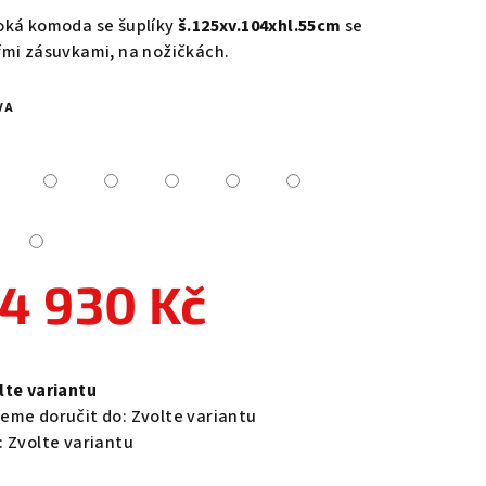
duktu
oká komoda se šuplíky
š.125xv.104xhl.55cm
se
řmi zásuvkami, na nožičkách.
VA
zdiček.
4 930 Kč
ná
a:
lte variantu
eme doručit do:
Zvolte variantu
:
Zvolte variantu