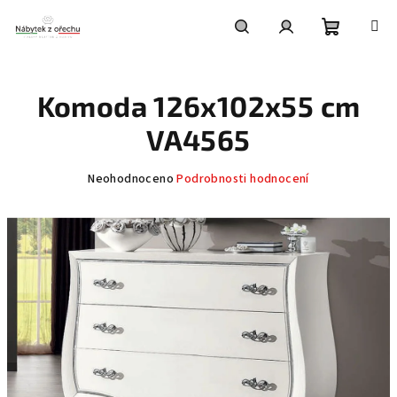
Přejít
na
obsah
Nákupní
Hledat
Přihlášení
Komoda 126x102x55 cm
košík
VA4565
Průměrné
Neohodnoceno
Podrobnosti hodnocení
hodnocení
produktu
je
0,0
z
5
hvězdiček.