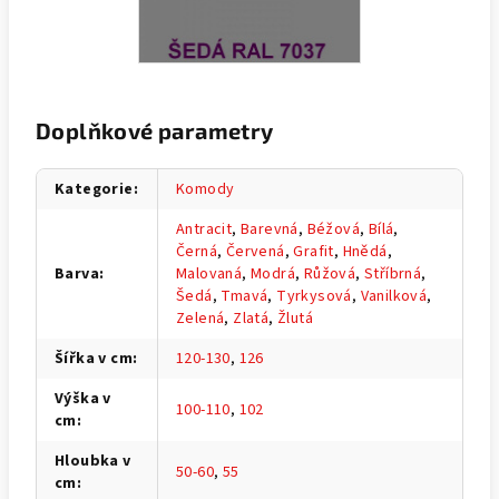
Doplňkové parametry
Kategorie
:
Komody
Antracit
,
Barevná
,
Béžová
,
Bílá
,
Černá
,
Červená
,
Grafit
,
Hnědá
,
Barva
:
Malovaná
,
Modrá
,
Růžová
,
Stříbrná
,
Šedá
,
Tmavá
,
Tyrkysová
,
Vanilková
,
Zelená
,
Zlatá
,
Žlutá
Šířka v cm
:
120-130
,
126
Výška v
100-110
,
102
cm
:
Hloubka v
50-60
,
55
cm
: