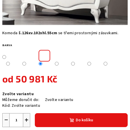
Komoda
š.126xv.102xhl.55cm
se třemi prostornými zásuvkami.
BARVA
od
50 981 Kč
Měrná
Zvolte variantu
cena:
Můžeme doručit do:
Zvolte variantu
Kód:
Zvolte variantu
−
+
Do košíku