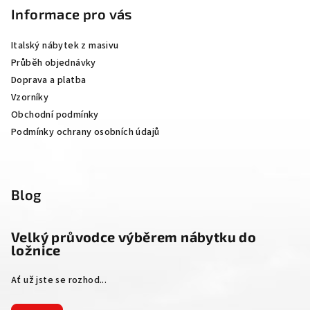
p
Informace pro vás
a
Italský nábytek z masivu
t
Průběh objednávky
í
Doprava a platba
Vzorníky
Obchodní podmínky
Podmínky ochrany osobních údajů
Blog
Velký průvodce výběrem nábytku do
ložnice
Ať už jste se rozhod...