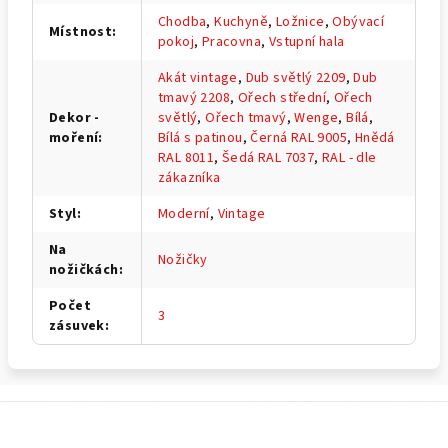
Chodba
,
Kuchyně
,
Ložnice
,
Obývací
Místnost
:
pokoj
,
Pracovna
,
Vstupní hala
Akát vintage
,
Dub světlý 2209
,
Dub
tmavý 2208
,
Ořech střední
,
Ořech
Dekor -
světlý
,
Ořech tmavý
,
Wenge
,
Bílá
,
moření
:
Bílá s patinou
,
Černá RAL 9005
,
Hnědá
RAL 8011
,
Šedá RAL 7037
,
RAL - dle
zákazníka
Styl
:
Moderní
,
Vintage
Na
Nožičky
nožičkách
:
Počet
3
zásuvek
:
Z
á