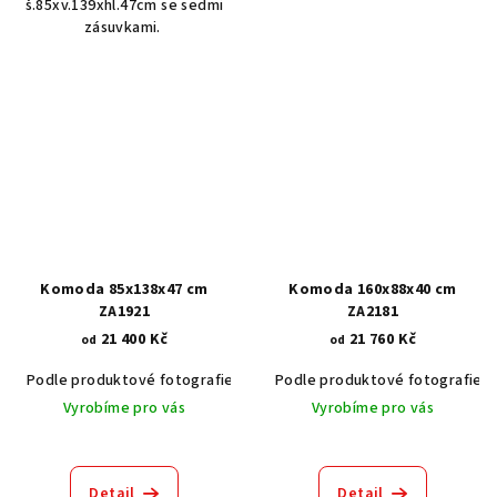
š.85xv.139xhl.47cm se sedmi
zásuvkami.
Komoda 85x138x47 cm
Komoda 160x88x40 cm
ZA1921
ZA2181
21 400 Kč
21 760 Kč
od
od
Podle produktové fotografie
Akát vintage BT1551
Podle produktové fotografie
Dub světlý
Vyrobíme pro vás
Vyrobíme pro vás
Detail
Detail