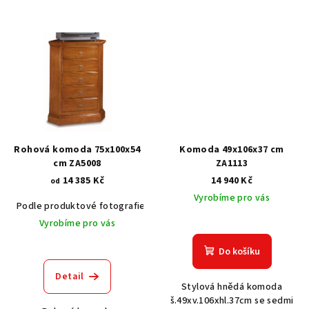
Rohová komoda 75x100x54
Komoda 49x106x37 cm
cm ZA5008
ZA1113
14 385 Kč
14 940 Kč
od
Vyrobíme pro vás
Podle produktové fotografie
Akát vintage BT1551
Dub světlý
Vyrobíme pro vás
Do košíku
Detail
Stylová hnědá komoda
š.49xv.106xhl.37cm se sedmi