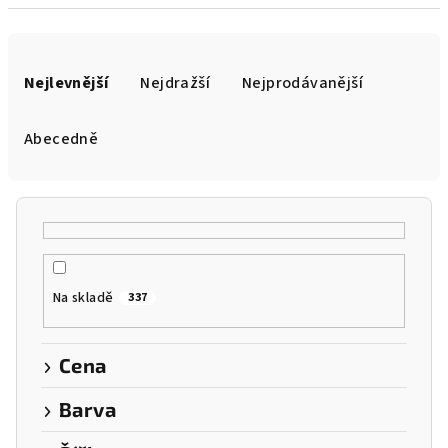
Ř
a
Nejlevnější
Nejdražší
Nejprodávanější
z
e
Abecedně
n
í
p
r
o
Na skladě
337
d
u
k
Cena
t
Barva
ů