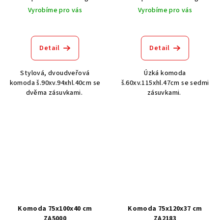
Vyrobíme pro vás
Vyrobíme pro vás
Detail
Detail
Stylová, dvoudveřová
Úzká komoda
komoda š.90xv.94xhl.40cm se
š.60xv.115xhl.47cm se sedmi
dvěma zásuvkami.
zásuvkami.
Komoda 75x100x40 cm
Komoda 75x120x37 cm
ZA5000
ZA2183