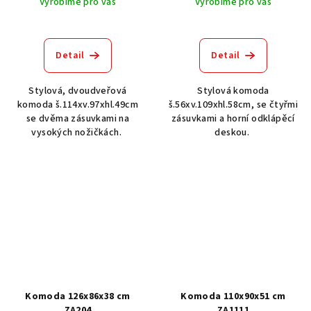
Vyrobíme pro vás
Vyrobíme pro vás
Detail
Detail
Stylová, dvoudveřová
Stylová komoda
komoda š.114xv.97xhl.49cm
š.56xv.109xhl.58cm, se čtyřmi
se dvěma zásuvkami na
zásuvkami a horní odklápěcí
vysokých nožičkách.
deskou.
Komoda 126x86x38 cm
Komoda 110x90x51 cm
ZA204
ZA1111