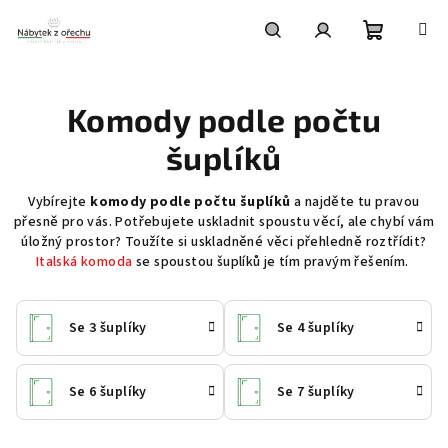
Přejít
na
obsah
Nákupní
Hledat
Přihlášení
Komody podle počtu
košík
šuplíků
Vybírejte
komody podle počtu šuplíků
a najděte tu pravou
přesně pro vás. Potřebujete uskladnit spoustu věcí, ale chybí vám
úložný prostor? Toužíte si uskladněné věci přehledně roztřídit?
Italská komoda
se spoustou šuplíků je tím pravým řešením.
Se 3 šuplíky
Se 4 šuplíky
Se 6 šuplíky
Se 7 šuplíky