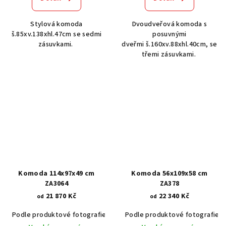
Stylová komoda
Dvoudveřová komoda s
š.85xv.138xhl.47cm se sedmi
posuvnými
zásuvkami.
dveřmi š.160xv.88xhl.40cm, se
třemi zásuvkami.
Komoda 114x97x49 cm
Komoda 56x109x58 cm
ZA3064
ZA378
21 870 Kč
22 340 Kč
od
od
Podle produktové fotografie
Akát vintage BT1551
Podle produktové fotografie
Dub světlý