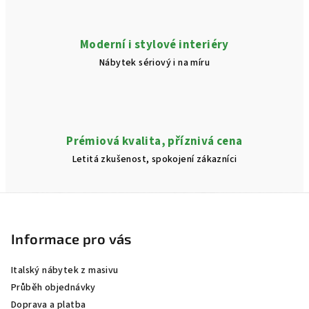
Moderní i stylové interiéry
Nábytek sériový i na míru
Prémiová kvalita, příznivá cena
Letitá zkušenost, spokojení zákazníci
Z
á
p
Informace pro vás
a
Italský nábytek z masivu
t
Průběh objednávky
í
Doprava a platba