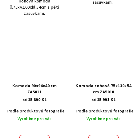
Rohová komoda
zásuvkami.
š.75xv.100xhl.54cm s pěti
zásuvkami.
Komoda 90x94x40 cm
Komoda rohová 75x130x54
ZA5011
cm ZA5010
15 890 Kč
15 991 Kč
od
od
Podle produktové fotografie
Akát vintage BT1551
Podle produktové fotografie
Dub světlý
Vyrobíme pro vás
Vyrobíme pro vás