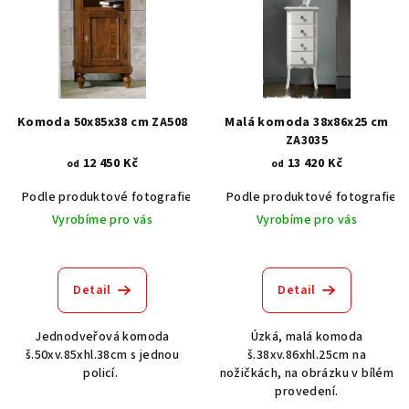
p
i
s
p
r
Komoda 50x85x38 cm ZA508
Malá komoda 38x86x25 cm
o
ZA3035
12 450 Kč
13 420 Kč
d
od
od
u
Podle produktové fotografie
Akát vintage BT1551
Podle produktové fotografie
Dub světlý
k
Vyrobíme pro vás
Vyrobíme pro vás
t
ů
Detail
Detail
Jednodveřová komoda
Úzká, malá komoda
š.50xv.85xhl.38cm s jednou
š.38xv.86xhl.25cm na
policí.
nožičkách, na obrázku v bílém
provedení.