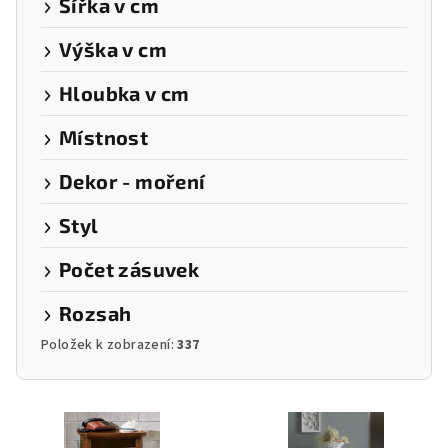
Šířka v cm
Výška v cm
Hloubka v cm
Místnost
Dekor - moření
Styl
Počet zásuvek
Rozsah
Položek k zobrazení:
337
V
ý