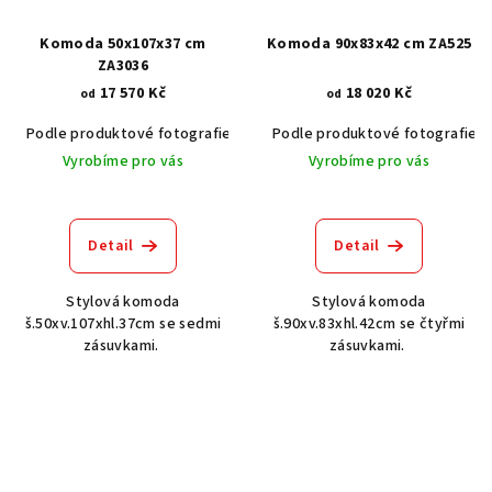
Komoda 50x107x37 cm
Komoda 90x83x42 cm ZA525
ZA3036
17 570 Kč
18 020 Kč
od
od
Podle produktové fotografie
Akát vintage BT1551
Podle produktové fotografie
Dub světlý
Vyrobíme pro vás
Vyrobíme pro vás
Detail
Detail
Stylová komoda
Stylová komoda
š.50xv.107xhl.37cm se sedmi
š.90xv.83xhl.42cm se čtyřmi
zásuvkami.
zásuvkami.