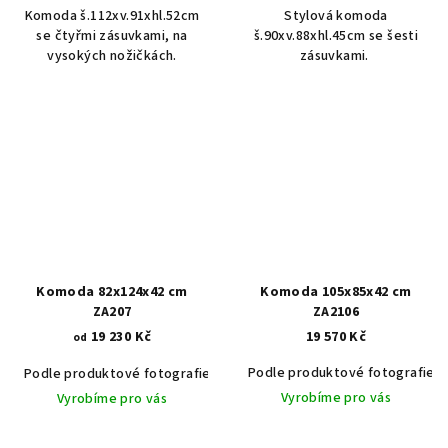
Komoda š.112xv.91xhl.52cm
Stylová komoda
se čtyřmi zásuvkami, na
š.90xv.88xhl.45cm se šesti
vysokých nožičkách.
zásuvkami.
Komoda 82x124x42 cm
Komoda 105x85x42 cm
ZA207
ZA2106
19 230 Kč
19 570 Kč
od
Podle produktové fotografie
Podle produktové fotografie
Akát vintage BT1551
Dub světlý
Vyrobíme pro vás
Vyrobíme pro vás