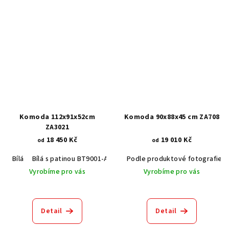
Komoda 112x91x52cm
Komoda 90x88x45 cm ZA708
ZA3021
18 450 Kč
19 010 Kč
od
od
Bílá
Bílá s patinou BT9001-A6
Černá RAL 9005
Podle produktové fotografie
Šedá RAL 7037
Vyrobíme pro vás
Vyrobíme pro vás
Detail
Detail