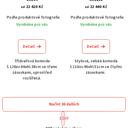
22 420 Kč
22 440 Kč
od
od
Podle produktové fotografie
Akát vintage BT1551
Podle produktové fotografie
Dub světlý
Vyrobíme pro vás
Vyrobíme pro vás
Detail
Detail
Třídveřová komoda
Stylová, selská komoda
š.126xv.86xhl.38cm se třemi
š.110xv.90xhl.51cm se čtyřmi
zásuvkami, uprostřed
zásuvkami.
rozšířená.
Načíst 36 dalších
S
1
10
t
O
r