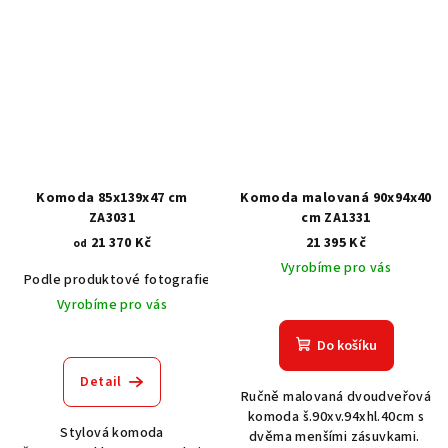
Komoda 85x139x47 cm
Komoda malovaná 90x94x40
ZA3031
cm ZA1331
21 370 Kč
21 395 Kč
od
Vyrobíme pro vás
Podle produktové fotografie
Akát vintage BT1551
Dub světlý
Vyrobíme pro vás
Do košíku
Detail
Ručně malovaná dvoudveřová
komoda š.90xv.94xhl.40cm s
Stylová komoda
dvěma menšími zásuvkami.