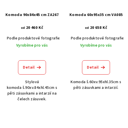
Komoda 90x84x45 cm ZA267
Komoda 60x95x35 cm VA085
20 460 Kč
20 658 Kč
od
od
Podle produktové fotografie
Akát vintage BT1551
Podle produktové fotografie
Dub světlý
Vyrobíme pro vás
Vyrobíme pro vás
Detail
Detail
Stylová
Komoda š.60xv.95xhl.35cm s
komoda š.90xv.84xhl.45cm s
pěti zásuvkami a intarzií.
pěti zásuvkami a intarzií na
čelech zásuvek.