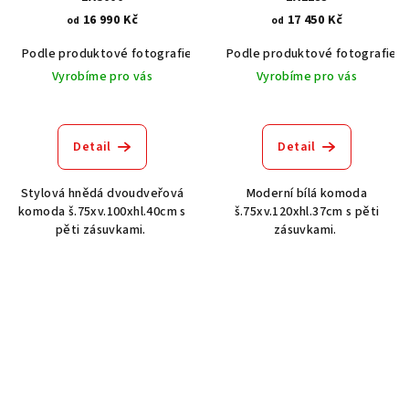
16 990 Kč
17 450 Kč
od
od
Podle produktové fotografie
Akát vintage BT1551
Podle produktové fotografie
Ořech stře
Vyrobíme pro vás
Vyrobíme pro vás
Detail
Detail
Stylová hnědá dvoudveřová
Moderní bílá komoda
komoda š.75xv.100xhl.40cm s
š.75xv.120xhl.37cm s pěti
pěti zásuvkami.
zásuvkami.