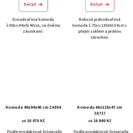
Detail
Detail
Dvoudveřová komoda
Rohová jednodveřová
š.90xv.94xhl.40cm, se dvěma
komoda š.75xv.130xhl.54cm s
zásuvkami.
plným soklem a jednou
zásuvkou.
Komoda 90x94x40 cm ZA954
Komoda 60x115x47 cm
ZA717
16 470 Kč
16 840 Kč
od
od
Podle produktové fotografie
Akát vintage BT1551
Podle produktové fotografie
Dub světlý