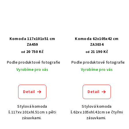
Komoda 117x101x51 cm
Komoda 62x105x42 cm
ZA459
ZA3034
20 750 Kč
21 190 Kč
od
od
Podle produktové fotografie
Akát vintage BT1551
Podle produktové fotografie
Dub světlý
Vyrobíme pro vás
Vyrobíme pro vás
Detail
Detail
Stylová komoda
Stylová komoda
š.117xv.101xhl.51cm s pěti
š.62xv.105xhl.42cm se čtyřmi
zásuvkami.
zásuvkami.