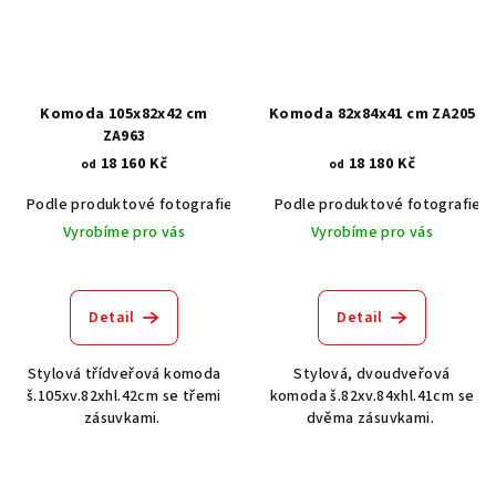
Komoda 105x82x42 cm
Komoda 82x84x41 cm ZA205
ZA963
18 160 Kč
18 180 Kč
od
od
Podle produktové fotografie
Akát vintage BT1551
Podle produktové fotografie
Ořech stře
Vyrobíme pro vás
Vyrobíme pro vás
Detail
Detail
Stylová třídveřová komoda
Stylová, dvoudveřová
š.105xv.82xhl.42cm se třemi
komoda š.82xv.84xhl.41cm se
zásuvkami.
dvěma zásuvkami.