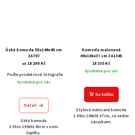
Úzká komoda 55x149x45 cm
Komoda malovaná
ZA707
49x106x37 cm ZA1345
18 200 Kč
18 335 Kč
od
Vyrobíme pro vás
Podle produktové fotografie
Akát vintage BT1551
Dub světlý
Vyrobíme pro vás
Do košíku
Detail
Stylová malovaná komoda
š.49xv.106xhl.37cm, se sedmi
Úzká komoda
zásuvkami.
š.55xv.149xhl.45cm s osmi
šuplíky.