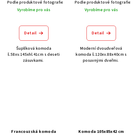
Podle produktové fotografie
Akát vintage BT1551
Podle produktové fotografie
Dub světlý
Vyrobíme pro vás
Vyrobíme pro vás
Detail
Detail
Šuplíková komoda
Moderní dvoudveřová
š.58xv.145xhl.41cm s deseti
komoda š.120xv.88x40cm s
zásuvkami.
posuvnými dveřmi.
Francouzská komoda
Komoda 105x85x42 cm