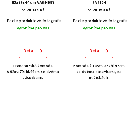
92x79x44 cm VAGH097
ZA2104
20 133 Kč
20 150 Kč
od
od
Podle produktové fotografie
Akát vintage BT1551
Podle produktové fotografie
Dub světlý
Vyrobíme pro vás
Vyrobíme pro vás
Detail
Detail
Francouzská komoda
Komoda š.105xv.85xhl.42cm
š.92xv.79xhl.44cm se dvěma
se dvěma zásuvkami, na
zásuvkami.
nožičkách.