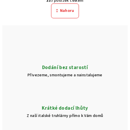
337
položek celkem
á
v
n
l
Nahoru
k
á
o
d
v
a
á
n
c
í
í
p
r
v
Dodání bez starostí
k
Přivezeme, smontujeme a nainstalujeme
y
v
ý
p
i
Krátké dodací lhůty
s
Z naší italské truhlárny přímo k Vám domů
u