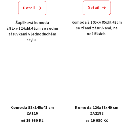
Detail
Detail
Komoda š.105xv.85xhl.42cm
Šuplíková komoda
se třemi zásuvkami, na
š.82xv.124xhl.42cm se sedmi
nožičkách.
zásuvkami v jednoduchém
stylu.
Komoda 58x145x41 cm
Komoda 120x88x40 cm
ZA116
ZA2182
19 960 Kč
19 980 Kč
od
od