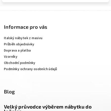
Z
á
p
Informace pro vás
a
Italský nábytek z masivu
t
Průběh objednávky
í
Doprava a platba
Vzorníky
Obchodní podmínky
Podmínky ochrany osobních údajů
Blog
Velký průvodce výběrem nábytku do