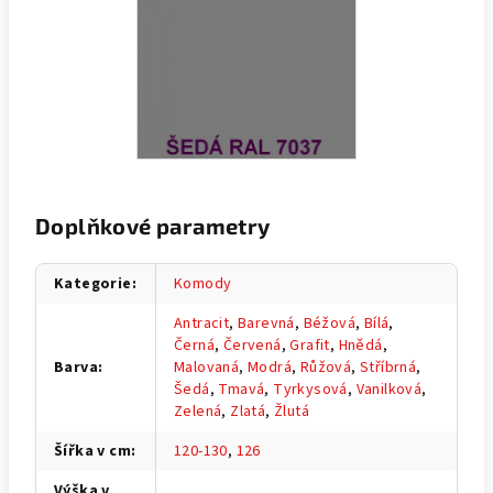
Doplňkové parametry
Kategorie
:
Komody
Antracit
,
Barevná
,
Béžová
,
Bílá
,
Černá
,
Červená
,
Grafit
,
Hnědá
,
Barva
:
Malovaná
,
Modrá
,
Růžová
,
Stříbrná
,
Šedá
,
Tmavá
,
Tyrkysová
,
Vanilková
,
Zelená
,
Zlatá
,
Žlutá
Šířka v cm
:
120-130
,
126
Výška v