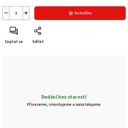
−
+
Do košíku
Zeptat se
Sdílet
Dodání bez starostí
Přivezeme, smontujeme a nainstalujeme