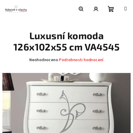
Přejít
na
obsah
Nákupní
Hledat
Přihlášení
Luxusní komoda
košík
126x102x55 cm VA4545
Průměrné
Neohodnoceno
Podrobnosti hodnocení
hodnocení
produktu
je
0,0
z
5
hvězdiček.