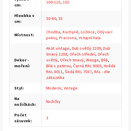
100-110
,
102
cm
:
Hloubka v
50-60
,
55
cm
:
Chodba
,
Kuchyně
,
Ložnice
,
Obývací
Místnost
:
pokoj
,
Pracovna
,
Vstupní hala
Akát vintage
,
Dub světlý 2209
,
Dub
tmavý 2208
,
Ořech střední
,
Ořech
Dekor -
světlý
,
Ořech tmavý
,
Wenge
,
Bílá
,
moření
:
Bílá s patinou
,
Černá RAL 9005
,
Hnědá
RAL 8011
,
Šedá RAL 7037
,
RAL - dle
zákazníka
Styl
:
Moderní
,
Vintage
Na
Nožičky
nožičkách
:
Počet
3
zásuvek
: