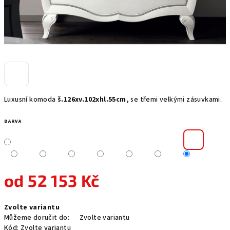
Luxusní komoda
š.126xv.102xhl.55cm,
se třemi velkými zásuvkami.
BARVA
od
52 153 Kč
Měrná
Zvolte variantu
cena:
Můžeme doručit do:
Zvolte variantu
Kód:
Zvolte variantu