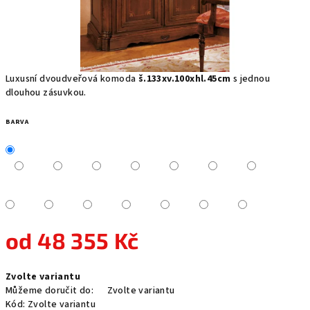
Luxusní dvoudveřová komoda
š.133xv.100xhl.45cm
s jednou
dlouhou zásuvkou.
BARVA
od
48 355 Kč
Měrná
Zvolte variantu
cena:
Můžeme doručit do:
Zvolte variantu
Kód:
Zvolte variantu