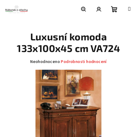
Přejít
na
obsah
Nákupní
Hledat
Přihlášení
Luxusní komoda
košík
133x100x45 cm VA724
Průměrné
Neohodnoceno
Podrobnosti hodnocení
hodnocení
produktu
je
0,0
z
5
hvězdiček.