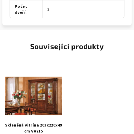
Počet
2
dveří
:
Související produkty
Skleněná vitrína 203x220x49
cm VA715