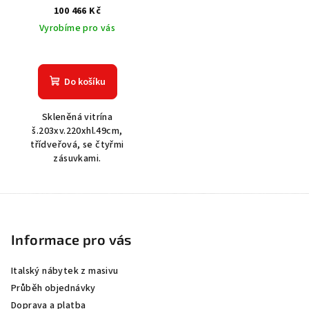
100 466 Kč
Vyrobíme pro vás
Do košíku
Skleněná vitrína
š.203xv.220xhl.49cm,
třídveřová, se čtyřmi
zásuvkami.
Z
á
p
Informace pro vás
a
Italský nábytek z masivu
t
Průběh objednávky
í
Doprava a platba