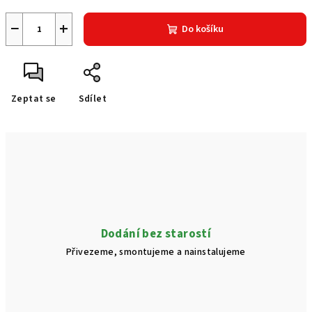
−
+
Do košíku
Zeptat se
Sdílet
Dodání bez starostí
Přivezeme, smontujeme a nainstalujeme