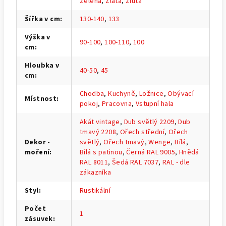
Zelená
,
Zlatá
,
Žlutá
Šířka v cm
:
130-140
,
133
Výška v
90-100
,
100-110
,
100
cm
:
Hloubka v
40-50
,
45
cm
:
Chodba
,
Kuchyně
,
Ložnice
,
Obývací
Místnost
:
pokoj
,
Pracovna
,
Vstupní hala
Akát vintage
,
Dub světlý 2209
,
Dub
tmavý 2208
,
Ořech střední
,
Ořech
Dekor -
světlý
,
Ořech tmavý
,
Wenge
,
Bílá
,
moření
:
Bílá s patinou
,
Černá RAL 9005
,
Hnědá
RAL 8011
,
Šedá RAL 7037
,
RAL - dle
zákazníka
Styl
:
Rustikální
Počet
1
zásuvek
: