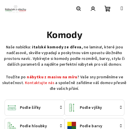
Přejít
na
obsah
Nákupní
Hledat
Přihlášení
Komody
košík
Naše nabídka:
italské komody ze dřeva,
ne lamina!, které jsou
nadčasové, skvěle vypadají a poskytnou vám spoustu úložného
prostoru navíc. Vybírejte si komody podle rozměrů, barvy, stylu či
dalších parametrů a najděte perfektní nábytek pro váš domov.
Toužíte po
nábytku z masivu na míru
? Vaše sny proměníme ve
skutečnost.
Kontaktujte nás
a společně zařídíme váš domov přesně
dle vašich přání.
Podle šířky
Podle výšky
Podle hloubky
Podle barvy