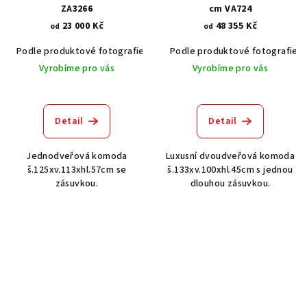
ZA3266
cm VA724
23 000 Kč
48 355 Kč
od
od
Podle produktové fotografie
Akát vintage BT1551
Podle produktové fotografie
Dub světlý
Vyrobíme pro vás
Vyrobíme pro vás
Detail
Detail
Jednodveřová komoda
Luxusní dvoudveřová komoda
š.125xv.113xhl.57cm se
š.133xv.100xhl.45cm s jednou
zásuvkou.
dlouhou zásuvkou.