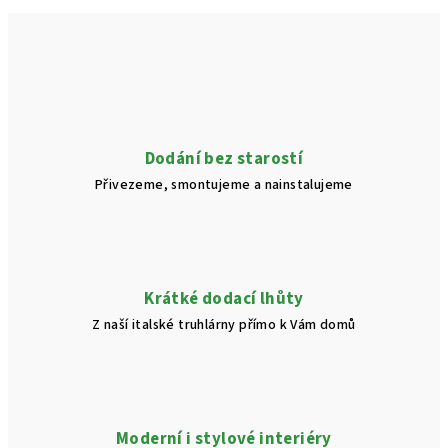
v
l
á
d
a
c
í
Dodání bez starostí
p
Přivezeme, smontujeme a nainstalujeme
r
v
k
y
v
Krátké dodací lhůty
ý
Z naší italské truhlárny přímo k Vám domů
p
i
s
u
Moderní i stylové interiéry