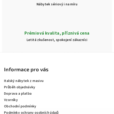
Nábytek sériový i na míru
Prémiová kvalita, příznivá cena
Letitá zkušenost, spokojení zákazníci
Z
á
p
Informace pro vás
a
Italský nábytek z masivu
t
Průběh objednávky
í
Doprava a platba
Vzorníky
Obchodní podmínky
Podmínky ochrany osobních údajů