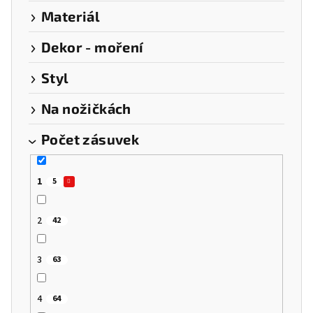
Materiál
Dekor - moření
Styl
Na nožičkách
Počet zásuvek
1
5
2
42
3
63
4
64