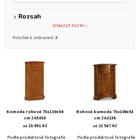
Rozsah
VYMAZAT FILTRY
Položek k zobrazení:
5
V
ý
p
i
s
p
r
Komoda rohová 75x130x54
Rohová komoda 75x108x53
o
cm ZA5010
cm ZA2136
15 991 Kč
22 567 Kč
d
od
od
u
Podle produktové fotografie
Akát vintage BT1551
Podle produktové fotografie
Dub světlý