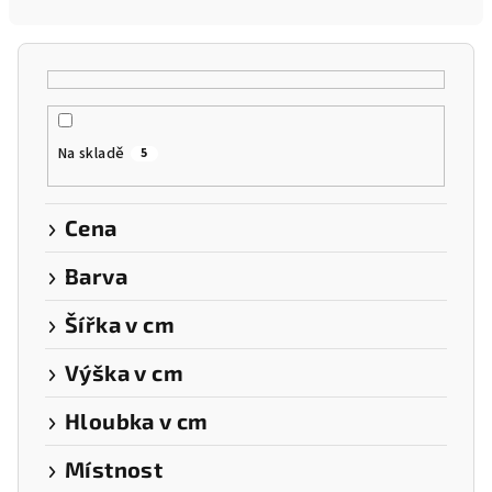
n
í
p
r
o
Na skladě
5
d
u
k
Cena
t
Barva
ů
Šířka v cm
Výška v cm
Hloubka v cm
Místnost