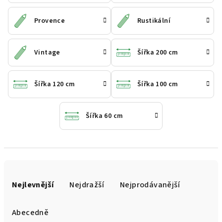
Provence
Rustikální
Vintage
Šířka 200 cm
Šířka 120 cm
Šířka 100 cm
Šířka 60 cm
Ř
a
Nejlevnější
Nejdražší
Nejprodávanější
z
e
Abecedně