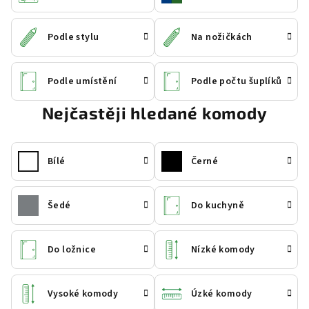
Podle stylu
Na nožičkách
Podle umístění
Podle počtu šuplíků
Nejčastěji hledané komody
Bílé
Černé
Šedé
Do kuchyně
Do ložnice
Nízké komody
Vysoké komody
Úzké komody