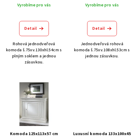
k
Vyrobíme pro vás
Vyrobíme pro vás
t
ů
Detail
Detail
Rohová jednodveřová
Jednodveřová rohová
komoda š.75xv.130xhl.54cm s
komoda š.75xv.108xhl.53cm s
plným soklem a jednou
jednou zásuvkou.
zásuvkou.
Komoda 125x113x57 cm
Luxusní komoda 133x100x45