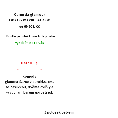
Komoda glamour
148x102x57 cm PAG5026
65 521 Kč
od
Podle produktové fotografie
Bílá
Černá RAL 9005
Šedá RAL 
Vyrobíme pro vás
Detail
Komoda
glamour š.148xv.102xhl.57cm,
se zásuvkou, dvěma dvířky a
výsuvným barem uprostřed.
5
položek celkem
O