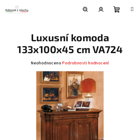
Přejít
na
obsah
Nákupní
Hledat
Přihlášení
Luxusní komoda
košík
133x100x45 cm VA724
Průměrné
Neohodnoceno
Podrobnosti hodnocení
hodnocení
produktu
je
0,0
z
5
hvězdiček.