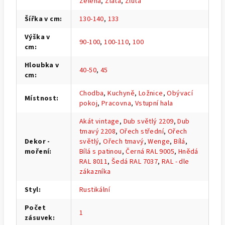
Zelená
,
Zlatá
,
Žlutá
Šířka v cm
:
130-140
,
133
Výška v
90-100
,
100-110
,
100
cm
:
Hloubka v
40-50
,
45
cm
:
Chodba
,
Kuchyně
,
Ložnice
,
Obývací
Místnost
:
pokoj
,
Pracovna
,
Vstupní hala
Akát vintage
,
Dub světlý 2209
,
Dub
tmavý 2208
,
Ořech střední
,
Ořech
Dekor -
světlý
,
Ořech tmavý
,
Wenge
,
Bílá
,
moření
:
Bílá s patinou
,
Černá RAL 9005
,
Hnědá
RAL 8011
,
Šedá RAL 7037
,
RAL - dle
zákazníka
Styl
:
Rustikální
Počet
1
zásuvek
: