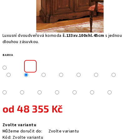
Luxusní dvoudveřová komoda
š.133xv.100xhl.45cm
s jednou
dlouhou zásuvkou.
BARVA
od
48 355 Kč
Měrná
Zvolte variantu
cena:
Můžeme doručit do:
Zvolte variantu
Kód:
Zvolte variantu