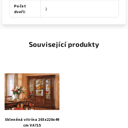
Počet
2
dveří
:
Související produkty
Skleněná vitrína 203x220x49
cm VA715