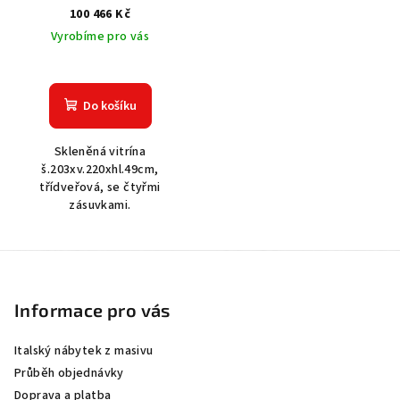
100 466 Kč
Vyrobíme pro vás
Do košíku
Skleněná vitrína
š.203xv.220xhl.49cm,
třídveřová, se čtyřmi
zásuvkami.
Z
á
p
Informace pro vás
a
Italský nábytek z masivu
t
Průběh objednávky
í
Doprava a platba