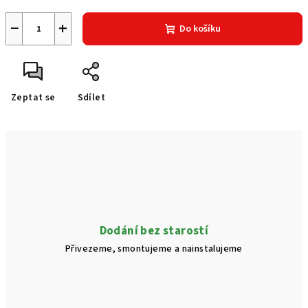
−
+
Do košíku
Zeptat se
Sdílet
Dodání bez starostí
Přivezeme, smontujeme a nainstalujeme