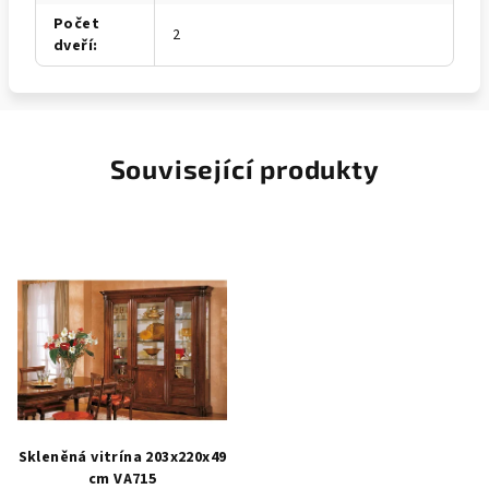
Počet
2
dveří
:
Související produkty
Skleněná vitrína 203x220x49
cm VA715