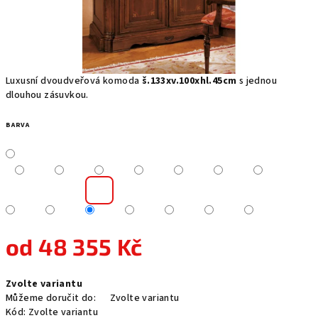
Luxusní dvoudveřová komoda
š.133xv.100xhl.45cm
s jednou
dlouhou zásuvkou.
BARVA
od
48 355 Kč
Měrná
Zvolte variantu
cena:
Můžeme doručit do:
Zvolte variantu
Kód:
Zvolte variantu