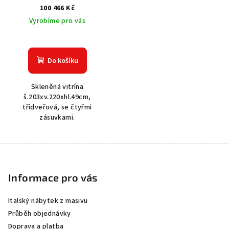
100 466 Kč
Vyrobíme pro vás
Do košíku
Skleněná vitrína
š.203xv.220xhl.49cm,
třídveřová, se čtyřmi
zásuvkami.
Z
á
p
Informace pro vás
a
Italský nábytek z masivu
t
Průběh objednávky
í
Doprava a platba