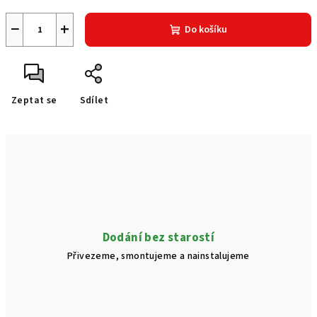
−
+
Do košíku
Zeptat se
Sdílet
Dodání bez starostí
Přivezeme, smontujeme a nainstalujeme