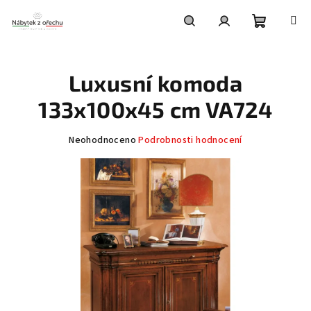
Přejít
na
obsah
Nákupní
Hledat
Přihlášení
Luxusní komoda
košík
133x100x45 cm VA724
Průměrné
Neohodnoceno
Podrobnosti hodnocení
hodnocení
produktu
je
0,0
z
5
hvězdiček.