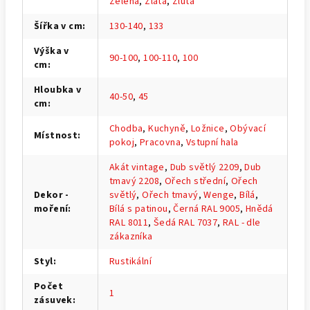
Zelená
,
Zlatá
,
Žlutá
Šířka v cm
:
130-140
,
133
Výška v
90-100
,
100-110
,
100
cm
:
Hloubka v
40-50
,
45
cm
:
Chodba
,
Kuchyně
,
Ložnice
,
Obývací
Místnost
:
pokoj
,
Pracovna
,
Vstupní hala
Akát vintage
,
Dub světlý 2209
,
Dub
tmavý 2208
,
Ořech střední
,
Ořech
Dekor -
světlý
,
Ořech tmavý
,
Wenge
,
Bílá
,
moření
:
Bílá s patinou
,
Černá RAL 9005
,
Hnědá
RAL 8011
,
Šedá RAL 7037
,
RAL - dle
zákazníka
Styl
:
Rustikální
Počet
1
zásuvek
: