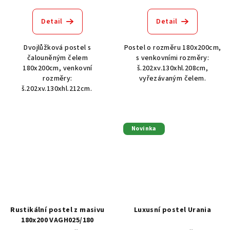
Detail
Detail
Dvojlůžková postel s
Postel o rozměru 180x200cm,
čalouněným čelem
s venkovními rozměry:
180x200cm, venkovní
š.202xv.130xhl.208cm,
rozměry:
vyřezávaným čelem.
š.202xv.130xhl.212cm.
Novinka
Rustikální postel z masivu
Luxusní postel Urania
180x200 VAGH025/180