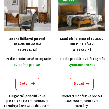
Novinka
ý
p
i
s
p
r
Jednolůžková postel
Manželská postel 180x200
o
85x195 cm ZA252
cm P-4073/180
24 941 Kč
37 650 Kč
d
od
od
u
Podle produktové fotografie
Akát vintage BT1551
Podle produktové fotografie
Dub světlý
k
Vyrobíme pro vás
Vyrobíme pro vás
t
ů
Detail
Detail
Elegantní jednolůžková
Moderní manželská postel
postel 85x195cm, venkovní
180x200cm, venkovní
rozměry: š.94xv.100xhl.219cm.
rozměry: