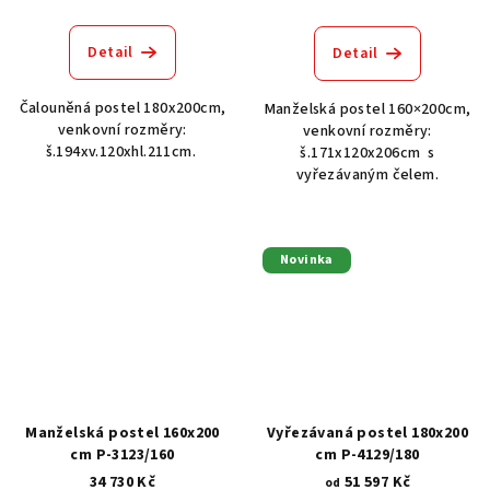
Detail
Detail
Čalouněná postel 180x200cm,
Manželská postel 160×200cm,
venkovní rozměry:
venkovní rozměry:
š.194xv.120xhl.211cm.
š.171x120x206cm s
vyřezávaným čelem.
Novinka
Manželská postel 160x200
Vyřezávaná postel 180x200
cm P-3123/160
cm P-4129/180
34 730 Kč
51 597 Kč
od