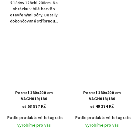
š.184xv.128xhl.206cm. Na
obrázku v bílé barvě s
otevřenými póry. Detaily
dokončované stříbrnou...
Postel 180x200 cm
Postel 180x200 cm
VAGH019/180
VAGH018/180
53 577 Kč
49 274 Kč
od
od
Podle produktové fotografie
Akát vintage BT1551
Podle produktové fotografie
Dub světlý
Vyrobíme pro vás
Vyrobíme pro vás