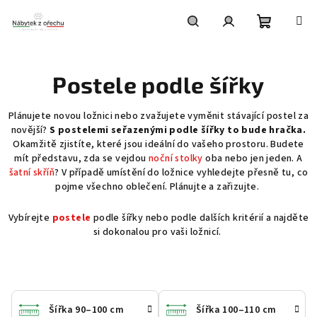
Přejít
na
obsah
Nákupní
Hledat
Přihlášení
Postele podle šířky
košík
Plánujete novou ložnici nebo zvažujete vyměnit stávající postel za
novější?
S postelemi seřazenými podle šířky to bude hračka.
Okamžitě zjistíte, které jsou ideální do vašeho prostoru. Budete
mít představu, zda se vejdou
noční stolky
oba nebo jen jeden. A
šatní skříň
? V případě umístění do ložnice vyhledejte přesně tu, co
pojme všechno oblečení. Plánujte a zařizujte.
Vybírejte
postele
podle šířky nebo podle dalších kritérií a najděte
si dokonalou pro vaši ložnicí.
Šířka 90–100 cm
Šířka 100–110 cm