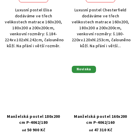
Luxusní postel Elisa
Luxusní postel Chesterfield
dodáváme ve třech
dodáváme ve třech
velikostech matrace 160x200,
velikostech matrace 160x200,
180x200 a 200x200cm,
180x200 a 200x200cm,
venkovní rozměry: š.184-
venkovní rozměry: š.180-
224xv.102xhl.242cm, čalouněno
220xv.120xhl.253cm, čalouněno
kůží. Na přání i větší rozměr.
kůží. Na přání i větší...
Novinka
Manželská postel 180x200
Manželská postel 160x200
cm P-4062/180
cm P-4062/160
50 900 Kč
47 310 Kč
od
od