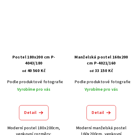
Postel 180x200 cm P-
Manželská postel 160x200
4043/180
cm P-4021/160
40 560 Kč
33 150 Kč
od
od
Podle produktové fotografie
Akát vintage BT1551
Podle produktové fotografie
Dub světlý
Vyrobíme pro vás
Vyrobíme pro vás
Detail
Detail
Moderní postel 180x200cm,
Moderní manželská postel
venkovní rozměry:
160x200cm, venkovní