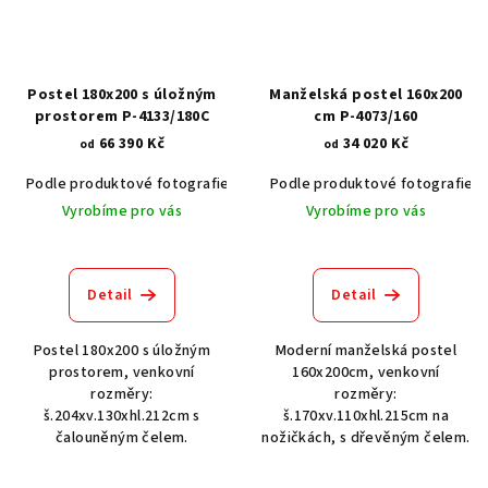
Postel 180x200 s úložným
Manželská postel 160x200
prostorem P-4133/180C
cm P-4073/160
66 390 Kč
34 020 Kč
od
od
Podle produktové fotografie
Bílá
Podle produktové fotografie
Bílá s patinou BT9001-A6
Č
Vyrobíme pro vás
Vyrobíme pro vás
Detail
Detail
Postel 180x200 s úložným
Moderní manželská postel
prostorem, venkovní
160x200cm, venkovní
rozměry:
rozměry:
š.204xv.130xhl.212cm s
š.170xv.110xhl.215cm na
čalouněným čelem.
nožičkách, s dřevěným čelem.