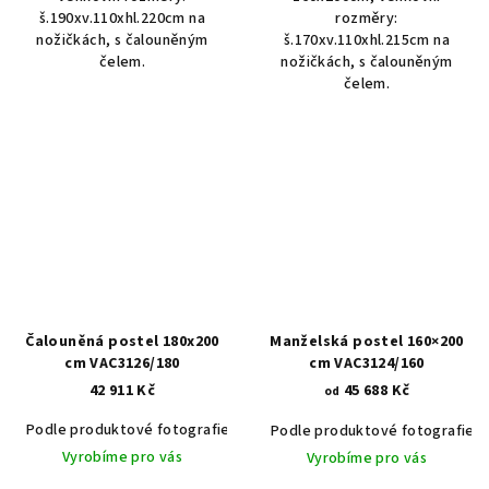
š.190xv.110xhl.220cm na
rozměry:
nožičkách, s čalouněným
š.170xv.110xhl.215cm na
čelem.
nožičkách, s čalouněným
čelem.
Čalouněná postel 180x200
Manželská postel 160×200
cm VAC3126/180
cm VAC3124/160
42 911 Kč
45 688 Kč
od
Podle produktové fotografie
Akát vintage BT1551
Dub světlý
Podle produktové fotografie
Vyrobíme pro vás
Vyrobíme pro vás