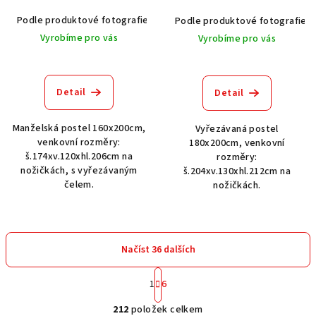
Podle produktové fotografie
Akát vintage BT1551
Dub světlý
Podle produktové fotografie
Vyrobíme pro vás
Vyrobíme pro vás
Detail
Detail
Manželská postel 160x200cm,
Vyřezávaná postel
venkovní rozměry:
180x200cm, venkovní
š.174xv.120xhl.206cm na
rozměry:
nožičkách, s vyřezávaným
š.204xv.130xhl.212cm na
čelem.
nožičkách.
Načíst 36 dalších
S
1
6
t
O
r
212
položek celkem
á
v