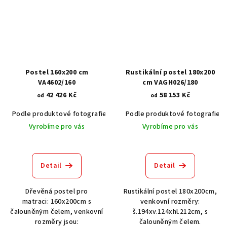
Postel 160x200 cm
Rustikální postel 180x200
VA4602/160
cm VAGH026/180
42 426 Kč
58 153 Kč
od
od
Podle produktové fotografie
Bílá
Podle produktové fotografie
Bílá s patinou BT9001-A6
Č
Vyrobíme pro vás
Vyrobíme pro vás
Detail
Detail
Dřevěná postel pro
Rustikální postel 180x200cm,
matraci: 160x200cm s
venkovní rozměry:
čalouněným čelem, venkovní
š.194xv.124xhl.212cm, s
rozměry jsou:
čalouněným čelem.