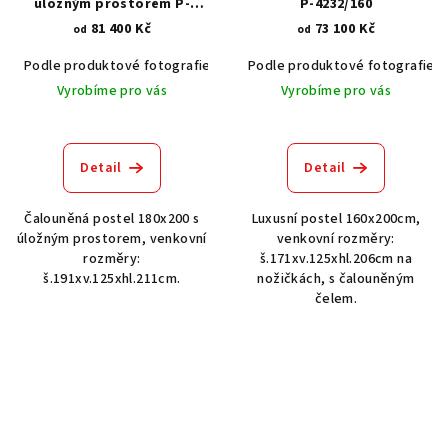
úložným prostorem P-
P-4232/160
4236/180
81 400 Kč
73 100 Kč
od
od
Podle produktové fotografie
Akát vintage BT1551
Podle produktové fotografie
Dub světlý
Vyrobíme pro vás
Vyrobíme pro vás
Detail
Detail
Čalouněná postel 180x200 s
Luxusní postel 160x200cm,
úložným prostorem, venkovní
venkovní rozměry:
rozměry:
š.171xv.125xhl.206cm na
š.191xv.125xhl.211cm.
nožičkách, s čalouněným
čelem.