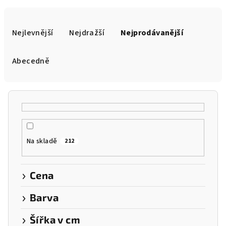
Ř
a
Nejlevnější
Nejdražší
Nejprodávanější
z
e
Abecedně
n
í
p
r
o
Na skladě
212
d
u
k
Cena
t
Barva
ů
Šířka v cm