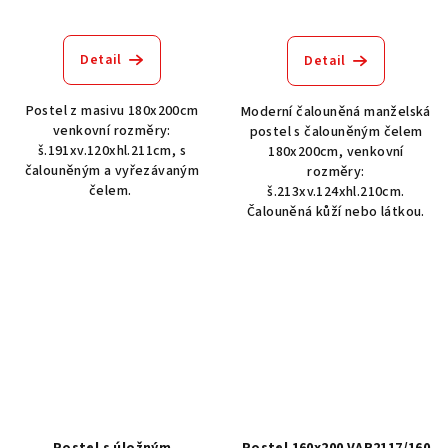
Detail
Detail
Postel z masivu 180x200cm
Moderní čalouněná manželská
venkovní rozměry:
postel s čalouněným čelem
š.191xv.120xhl.211cm, s
180x200cm, venkovní
čalouněným a vyřezávaným
rozměry:
čelem.
š.213xv.124xhl.210cm.
Čalouněná kůží nebo látkou.