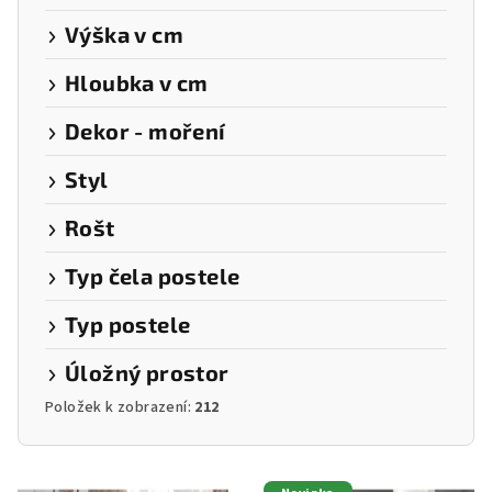
Výška v cm
Hloubka v cm
Dekor - moření
Styl
Rošt
Typ čela postele
Typ postele
Úložný prostor
Položek k zobrazení:
212
V