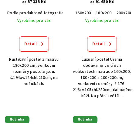
57 335 Kč
91 650 Kč
od
od
Podle produktové fotografie
Akát vintage BT1551
160x200
180x200
Dub světlý
200x200
Vyrobíme pro vás
Vyrobíme pro vás
Detail
Detail
Rustikální postel z masivu
Luxusní postel Urania
180x200 cm, venkovní
dodáváme ve třech
rozměry postele jsou:
velikostech matrace 160x200,
š.194xv.124xhl.210cm, na
180x200 a 200x200cm,
nožičkách.
venkovní rozměry: š.176-
216xv.105xhl.230cm, čalouněno
kůží. Na přání i větší...
Novinka
Novinka