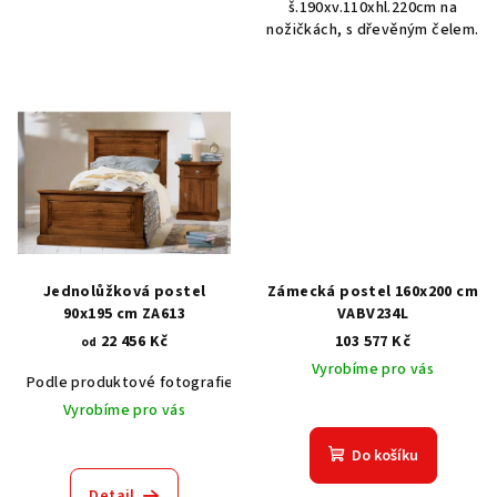
š.190xv.110xhl.220cm na
nožičkách, s dřevěným čelem.
Jednolůžková postel
Zámecká postel 160x200 cm
90x195 cm ZA613
VABV234L
22 456 Kč
103 577 Kč
od
Vyrobíme pro vás
Podle produktové fotografie
Akát vintage BT1551
Dub světlý
Vyrobíme pro vás
Do košíku
Detail