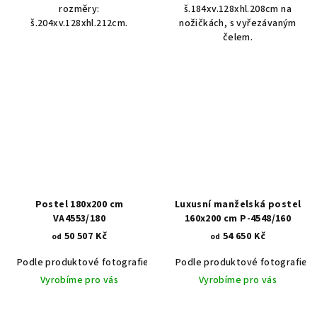
rozměry:
š.184xv.128xhl.208cm na
š.204xv.128xhl.212cm.
nožičkách, s vyřezávaným
čelem.
Postel 180x200 cm
Luxusní manželská postel
VA4553/180
160x200 cm P-4548/160
50 507 Kč
54 650 Kč
od
od
Podle produktové fotografie
Bílá
Podle produktové fotografie
Bílá s patinou BT9001-A6
Č
Vyrobíme pro vás
Vyrobíme pro vás