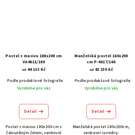
Postel z masivu 180x200 cm
Manželská postel 160x200
VA4611/180
cm P-4617/160
44 133 Kč
43 230 Kč
od
od
Podle produktové fotografie
Bílá
Podle produktové fotografie
Bílá s patinou BT9001-A6
Č
Vyrobíme pro vás
Vyrobíme pro vás
Detail
Detail
Postel z masivu 180x200 cm s
Manželská postel 180x200cm,
čalouněným čelem, venkovní
venkovní rozměry: