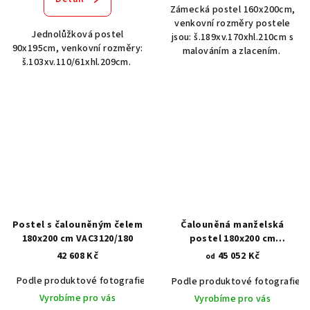
Zámecká postel 160x200cm,
venkovní rozměry postele
Jednolůžková postel
jsou: š.189xv.170xhl.210cm s
90x195cm, venkovní rozměry:
malováním a zlacením.
š.103xv.110/61xhl.209cm.
Postel s čalouněným čelem
Čalouněná manželská
180x200 cm VAC3120/180
postel 180x200 cm
VAR2077/180
42 608 Kč
45 052 Kč
od
Podle produktové fotografie
Akát vintage BT1551
Dub světlý
Podle produktové fotografie
Vyrobíme pro vás
Vyrobíme pro vás