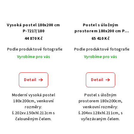
Vysoká postel 180x200 cm
Postel s úložným
P-7217/180
prostorem 180x200 cm P-
4649/180
44 870 Kč
65 410 Kč
Podle produktové fotografie
Akát vintage BT1551
Podle produktové fotografie
Dub světlý
Vyrobíme pro vás
Vyrobíme pro vás
Detail
Detail
Moderní vysoká postel
Postel s úložným
180x200cm, venkovní
prostorem 180x200cm,
rozměry:
venkovní rozměry:
š.202xv.150xhl.212cm s
š.204xv.128xhl.211cm, s
čalouněným čelem.
vyřezávaným čelem.