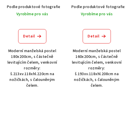
Podle produktové fotografie
Akát vintage BT1551
Podle produktové fotografie
Dub světlý
Vyrobíme pro vás
Vyrobíme pro vás
Detail
Detail
Moderní manželská postel
Moderní manželská postel
180x200cm, s částečně
160x200cm, s částečně
levitujícím čelem, venkovní
levitujícím čelem, venkovní
rozměry:
rozměry:
š.213xv.118xhl.220cm na
š.193xv.118xhl.208cm na
nožičkách, s čalouněným
nožičkách, s čalouněným
čelem.
čelem.