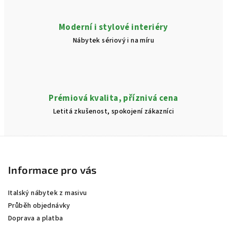
Moderní i stylové interiéry
Nábytek sériový i na míru
Prémiová kvalita, příznivá cena
Letitá zkušenost, spokojení zákazníci
Z
á
p
Informace pro vás
a
Italský nábytek z masivu
t
Průběh objednávky
í
Doprava a platba