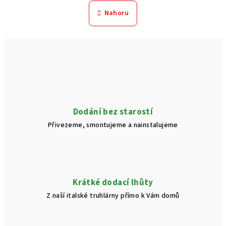
n
l
Nahoru
k
á
o
d
v
a
á
n
c
í
í
p
r
v
Dodání bez starostí
k
Přivezeme, smontujeme a nainstalujeme
y
v
ý
p
i
Krátké dodací lhůty
s
Z naší italské truhlárny přímo k Vám domů
u