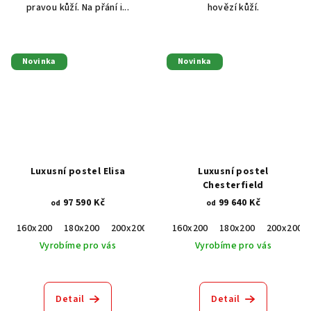
pravou kůží. Na přání i...
hovězí kůží.
Novinka
Novinka
Luxusní postel Elisa
Luxusní postel
Chesterfield
97 590 Kč
99 640 Kč
od
od
160x200
180x200
200x200
160x200
180x200
200x200
Vyrobíme pro vás
Vyrobíme pro vás
Detail
Detail