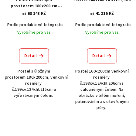
Postel s úložným
Postel 160x200 VAR2117/160
prostorem 180x200 cm
VAR2110
68 143 Kč
41 315 Kč
od
od
Podle produktové fotografie
Bílá
Podle produktové fotografie
Bílá s patinou BT9001-A6
Č
Vyrobíme pro vás
Vyrobíme pro vás
Detail
Detail
Postel s úložným
Postel 160x200cm venkovní
prostorem 180x200cm, venkovní
rozměry:
rozměry:
š.193xv.124xhl.206cm s
š.199xv.124xhl.215cm a
čalouněným čelem. Na
vyřezávaným čelem.
obrázku v bílém moření,
patinováním a s otevřenými
póry.