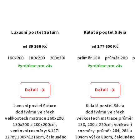
Luxusní postel Saturn
Kulatá postel Silvia
89 160 Kč
177 600 Kč
od
od
160x200
180x200
200x200
průměr 180
průměr 200
prů
Vyrobíme pro vás
Vyrobíme pro vás
Detail
Detail
Luxusní postel Saturn
Kulatá postel Silvia
dodáváme ve třech
dodáváme ve třech
velikostech matrace 160x200,
velikostech matrace průměr
180x200 a 200x200cm,
180, 200 a 220cm, venkovní
venkovní rozměry: š.187-
rozměry: průměr 264, 284 a
227xv.130xhl.216cm, čalouněno
304cm výška 88cm, čalouněno