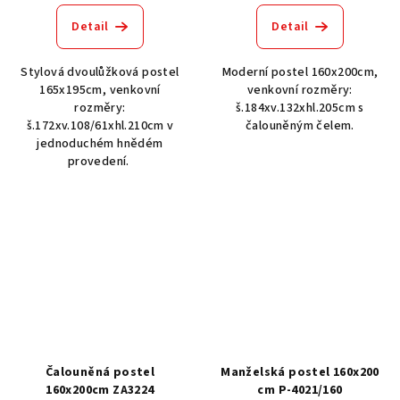
Detail
Detail
Stylová dvoulůžková postel
Moderní postel 160x200cm,
165x195cm, venkovní
venkovní rozměry:
rozměry:
š.184xv.132xhl.205cm s
š.172xv.108/61xhl.210cm v
čalouněným čelem.
jednoduchém hnědém
provedení.
Čalouněná postel
Manželská postel 160x200
160x200cm ZA3224
cm P-4021/160