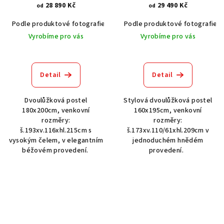
28 890 Kč
29 490 Kč
od
od
Podle produktové fotografie
Bílá
Podle produktové fotografie
Bílá s patinou BT9001-A6
Č
Vyrobíme pro vás
Vyrobíme pro vás
Detail
Detail
Dvoulůžková postel
Stylová dvoulůžková postel
180x200cm, venkovní
160x195cm, venkovní
rozměry:
rozměry:
š.193xv.116xhl.215cm s
š.173xv.110/61xhl.209cm v
vysokým čelem, v elegantním
jednoduchém hnědém
béžovém provedení.
provedení.