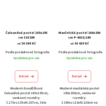
Čalouněná postel 165x195
Manželská postel 180x200
cm ZA3289
cm P-4021/180
36 380 Kč
36 420 Kč
od
od
Podle produktové fotografie
Akát vintage BT1551
Podle produktové fotografie
Dub světlý
Vyrobíme pro vás
Vyrobíme pro vás
Detail
Detail
Moderní dvoulůžková
Moderní manželská postel
čalouněná postel 165x195cm,
180x200cm, venkovní
venkovní rozměry:
rozměry:
š.175xv.135xhl.207cm, čelo
š.190xv.110xhl.220cm na