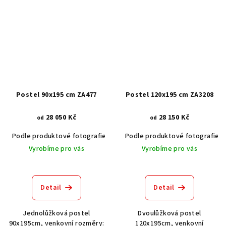
Postel 90x195 cm ZA477
Postel 120x195 cm ZA3208
28 050 Kč
28 150 Kč
od
od
Podle produktové fotografie
Akát vintage BT1551
Podle produktové fotografie
Dub světlý
Vyrobíme pro vás
Vyrobíme pro vás
Detail
Detail
Jednolůžková postel
Dvoulůžková postel
90x195cm, venkovní rozměry:
120x195cm, venkovní