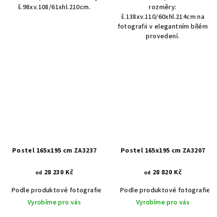
š.98xv.108/61xhl.210cm.
rozměry:
š.138xv.110/60xhl.214cm na
fotografii v elegantním bílém
provedení.
Postel 165x195 cm ZA3237
Postel 165x195 cm ZA3207
28 230 Kč
28 820 Kč
od
od
Podle produktové fotografie
Bílá
Podle produktové fotografie
Bílá s patinou BT9001-A6
Č
Vyrobíme pro vás
Vyrobíme pro vás