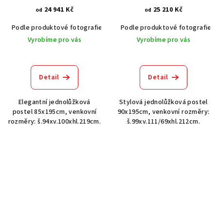
24 941 Kč
25 210 Kč
od
od
Podle produktové fotografie
Akát vintage BT1551
Podle produktové fotografie
Dub světlý
Vyrobíme pro vás
Vyrobíme pro vás
Detail
Detail
Elegantní jednolůžková
Stylová jednolůžková postel
postel 85x195cm, venkovní
90x195cm, venkovní rozměry:
rozměry: š.94xv.100xhl.219cm.
š.99xv.111/69xhl.212cm.