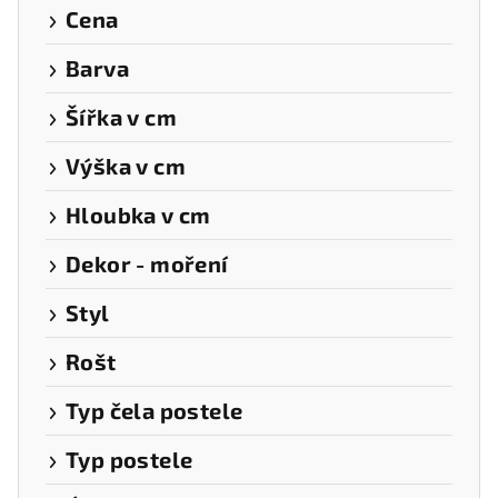
k
Cena
t
Barva
ů
Šířka v cm
Výška v cm
Hloubka v cm
Dekor - moření
Styl
Rošt
Typ čela postele
Typ postele