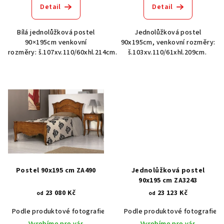
Detail
Detail
Bílá jednolůžková postel
Jednolůžková postel
90×195cm venkovní
90x195cm, venkovní rozměry:
rozměry: š.107xv.110/60xhl.214cm.
š.103xv.110/61xhl.209cm.
Postel 90x195 cm ZA490
Jednolůžková postel
90x195 cm ZA3243
23 080 Kč
23 123 Kč
od
od
Podle produktové fotografie
Akát vintage BT1551
Podle produktové fotografie
Dub světlý
Vyrobíme pro vás
Vyrobíme pro vás