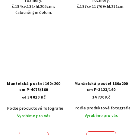
rozměry:
rozměry:
š.184xv.132xhl.205cm s
š.187xv.117/69xhl.211cm.
čalouněným čelem.
Manželská postel 160x200
Manželská postel 160x200
cm P-4073/160
cm P-3123/160
34 020 Kč
34 730 Kč
od
Podle produktové fotografie
Podle produktové fotografie
Akát vintage BT1551
Dub světlý
Vyrobíme pro vás
Vyrobíme pro vás