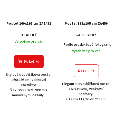
Postel 160x195 cm ZA1432
Postel 165x195 cm ZA456
33 400 Kč
33 570 Kč
od
Vyrobíme pro vás
Podle produktové fotografie
Vyrobíme pro vás
Do košíku
Detail
Stylová dvoulůžková postel
160x195cm, venkovní
Elegantní dvoulůžková postel
rozměry:
165x195cm, venkovní
š.173xv.110xhl.209cm s
rozměry:
malovanými detaily.
š.175xv.112/69xhl.212cm.