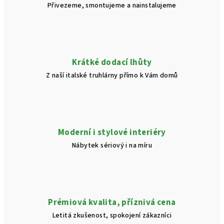
Přivezeme, smontujeme a nainstalujeme
y
v
ý
p
i
Krátké dodací lhůty
s
Z naší italské truhlárny přímo k Vám domů
u
Moderní i stylové interiéry
Nábytek sériový i na míru
Prémiová kvalita, příznivá cena
Letitá zkušenost, spokojení zákazníci