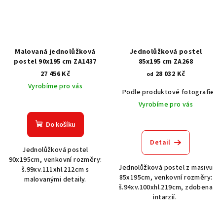
Malovaná jednolůžková
Jednolůžková postel
postel 90x195 cm ZA1437
85x195 cm ZA268
27 456 Kč
28 032 Kč
od
Vyrobíme pro vás
Podle produktové fotografie
Vyrobíme pro vás
Do košíku
Detail
Jednolůžková postel
90x195cm, venkovní rozměry:
Jednolůžková postel z masivu
š.99xv.111xhl.212cm s
85x195cm, venkovní rozměry:
malovanými detaily.
š.94xv.100xhl.219cm, zdobena
intarzií.