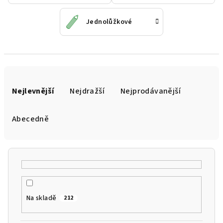
Jednolůžkové
Ř
a
Nejlevnější
Nejdražší
Nejprodávanější
z
e
Abecedně
n
í
p
r
o
Na skladě
212
d
u