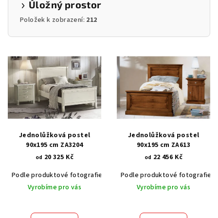
Úložný prostor
Položek k zobrazení:
212
V
ý
p
i
s
p
r
Jednolůžková postel
Jednolůžková postel
o
90x195 cm ZA3204
90x195 cm ZA613
20 325 Kč
22 456 Kč
d
od
od
u
Podle produktové fotografie
Bílá
Podle produktové fotografie
Bílá s patinou BT9001-A6
Č
k
Vyrobíme pro vás
Vyrobíme pro vás
t
ů