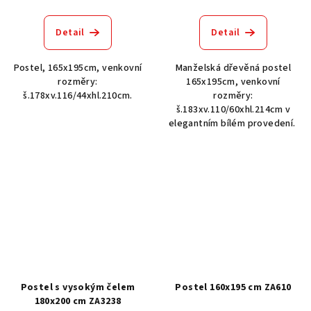
Detail
Detail
Postel, 165x195cm, venkovní
Manželská dřevěná postel
rozměry:
165x195cm, venkovní
š.178xv.116/44xhl.210cm.
rozměry:
š.183xv.110/60xhl.214cm v
elegantním bílém provedení.
Postel s vysokým čelem
Postel 160x195 cm ZA610
180x200 cm ZA3238