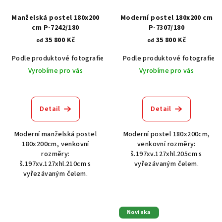
Manželská postel 180x200
Moderní postel 180x200 cm
cm P-7242/180
P-7307/180
35 800 Kč
35 800 Kč
od
od
Podle produktové fotografie
Akát vintage BT1551
Podle produktové fotografie
Dub světlý
Vyrobíme pro vás
Vyrobíme pro vás
Detail
Detail
Moderní manželská postel
Moderní postel 180x200cm,
180x200cm, venkovní
venkovní rozměry:
rozměry:
š.197xv.127xhl.205cm s
š.197xv.127xhl.210cm s
vyřezávaným čelem.
vyřezávaným čelem.
Novinka