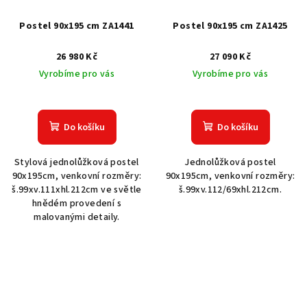
Postel 90x195 cm ZA1441
Postel 90x195 cm ZA1425
26 980 Kč
27 090 Kč
Vyrobíme pro vás
Vyrobíme pro vás
Do košíku
Do košíku
Stylová jednolůžková postel
Jednolůžková postel
90x195cm, venkovní rozměry:
90x195cm, venkovní rozměry:
š.99xv.111xhl.212cm ve světle
š.99xv.112/69xhl.212cm.
hnědém provedení s
malovanými detaily.