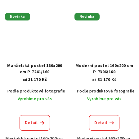
Novinka
Novinka
Manželská postel 160x200
Moderní postel 160x200 cm
cm P-7241/160
P-7306/160
31 170 Kč
31 170 Kč
od
od
Podle produktové fotografie
Akát vintage BT1551
Podle produktové fotografie
Dub světlý
Vyrobíme pro vás
Vyrobíme pro vás
Detail
Detail
Manželská postel 160x200cm,
Moderní postel 160x200cm,