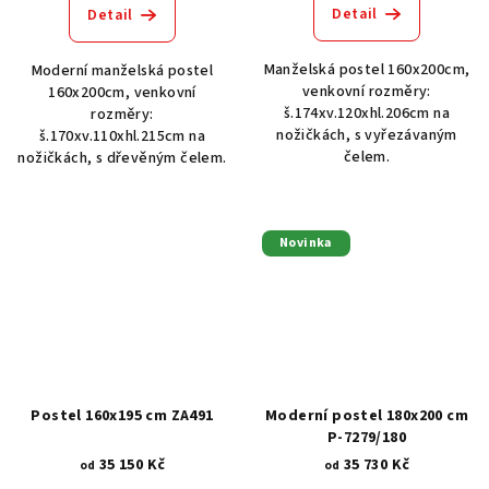
Detail
Detail
Manželská postel 160x200cm,
Moderní manželská postel
venkovní rozměry:
160x200cm, venkovní
š.174xv.120xhl.206cm na
rozměry:
nožičkách, s vyřezávaným
š.170xv.110xhl.215cm na
čelem.
nožičkách, s dřevěným čelem.
Novinka
Postel 160x195 cm ZA491
Moderní postel 180x200 cm
P-7279/180
35 150 Kč
35 730 Kč
od
od