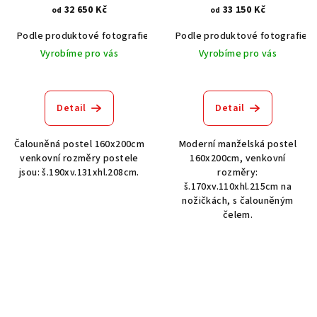
32 650 Kč
33 150 Kč
od
od
Podle produktové fotografie
Bílá
Podle produktové fotografie
Bílá s patinou BT9001-A6
Č
Vyrobíme pro vás
Vyrobíme pro vás
Detail
Detail
Čalouněná postel 160x200cm
Moderní manželská postel
venkovní rozměry postele
160x200cm, venkovní
jsou: š.190xv.131xhl.208cm.
rozměry:
š.170xv.110xhl.215cm na
nožičkách, s čalouněným
čelem.