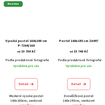
Novinka
Vysoká postel 160x200 cm
Postel 160x195 cm ZA497
P-7264/160
33 700 Kč
33 740 Kč
od
od
Podle produktové fotografie
Akát vintage BT1551
Podle produktové fotografie
Dub světlý
Vyrobíme pro vás
Vyrobíme pro vás
Detail
Detail
Moderní vysoká postel
Dvoulůžková postel
160x200cm, venkovní
160x195cm, venkovní