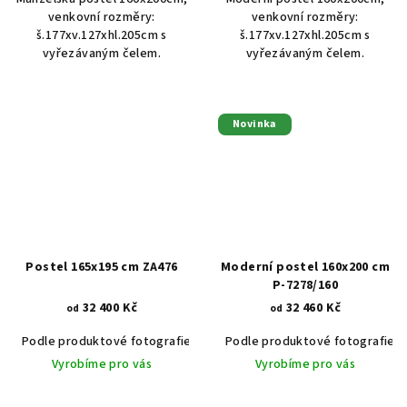
venkovní rozměry:
venkovní rozměry:
š.177xv.127xhl.205cm s
š.177xv.127xhl.205cm s
vyřezávaným čelem.
vyřezávaným čelem.
Novinka
Postel 165x195 cm ZA476
Moderní postel 160x200 cm
P-7278/160
32 400 Kč
32 460 Kč
od
od
Podle produktové fotografie
Akát vintage BT1551
Podle produktové fotografie
Dub světlý
Vyrobíme pro vás
Vyrobíme pro vás