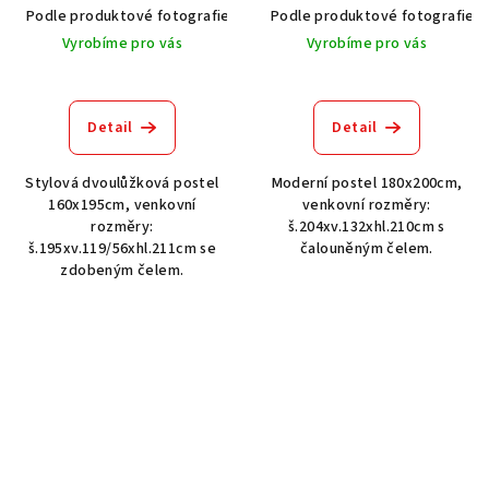
Podle produktové fotografie
Akát vintage BT1551
Podle produktové fotografie
Dub světlý
Vyrobíme pro vás
Vyrobíme pro vás
Detail
Detail
Stylová dvoulůžková postel
Moderní postel 180x200cm,
160x195cm, venkovní
venkovní rozměry:
rozměry:
š.204xv.132xhl.210cm s
š.195xv.119/56xhl.211cm se
čalouněným čelem.
zdobeným čelem.