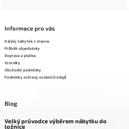
Z
á
p
Informace pro vás
a
Italský nábytek z masivu
t
Průběh objednávky
í
Doprava a platba
Vzorníky
Obchodní podmínky
Podmínky ochrany osobních údajů
Blog
Velký průvodce výběrem nábytku do
ložnice