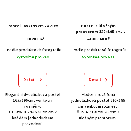
Postel 165x195 cm ZA2165
Postel s úložným
prostorem 120x195 cm
ZA3219
30 280 Kč
30 540 Kč
od
od
Podle produktové fotografie
Akát vintage BT1551
Podle produktové fotografie
Dub světlý
Vyrobíme pro vás
Vyrobíme pro vás
Detail
Detail
Elegantní dvoulůžková postel
Moderní rozšířená
165x195cm, venkovní
jednolůžková postel 120x195
rozměry:
cm venkovní rozměry:
š.173xv.107/60xhl.209cm v
š.150xv.131xhl.207cm s
hnědém jednoduchém
úložným prostorem.
provedení.