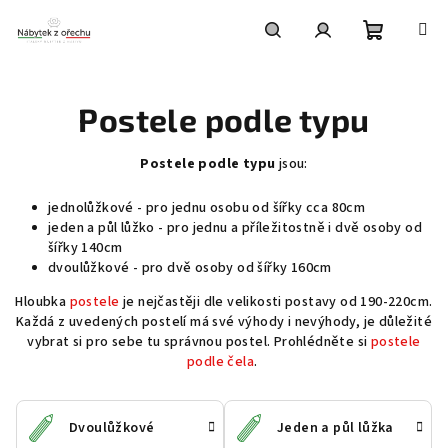
Přejít
na
obsah
Nákupní
Hledat
Přihlášení
Postele podle typu
košík
Postele podle typu
jsou:
jednolůžkové - pro jednu osobu od šířky cca 80cm
jeden a půl lůžko - pro jednu a příležitostně i dvě osoby od
šířky 140cm
dvoulůžkové - pro dvě osoby od šířky 160cm
Hloubka
postele
je nejčastěji dle velikosti postavy od 190-220cm.
Každá z uvedených postelí má své výhody i nevýhody, je důležité
vybrat si pro sebe tu správnou postel. Prohlédněte si
postele
podle čela
.
Dvoulůžkové
Jeden a půl lůžka