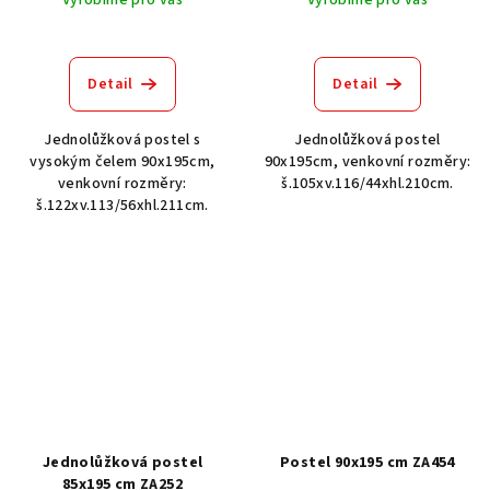
Detail
Detail
Jednolůžková postel s
Jednolůžková postel
vysokým čelem 90x195cm,
90x195cm, venkovní rozměry:
venkovní rozměry:
š.105xv.116/44xhl.210cm.
š.122xv.113/56xhl.211cm.
Jednolůžková postel
Postel 90x195 cm ZA454
85x195 cm ZA252